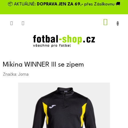
Přejít
📦 AKTUÁLNĚ:
DOPRAVA JEN ZA 69,-
přes Zásilkovnu 🚚
na
obsah
NÁKU
KOŠÍK
Mikina WINNER III se zipem
Značka:
Joma