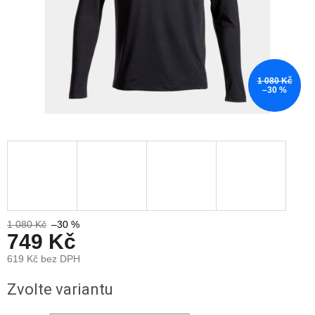
1 080 Kč
–30 %
1 080 Kč
–30 %
749 Kč
619 Kč bez DPH
Měrná
Zvolte variantu
cena: