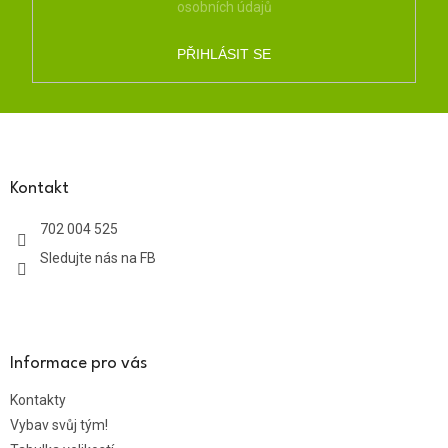
osobních údajů
PŘIHLÁSIT SE
Z
á
p
a
Kontakt
t
702 004 525
í
Sledujte nás na FB
Informace pro vás
Kontakty
Vybav svůj tým!