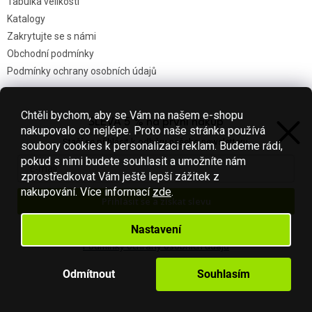
Tabulka velikostí
Katalogy
Zakrytujte se s námi
Obchodní podmínky
Podmínky ochrany osobních údajů
Chtěli bychom, aby se Vám na našem e-shopu
SLEVA 5 % na první nákup
Nákupní košík
nakupovalo co nejlépe. Proto naše stránka používá
Stačí se přihlásit k odběru našeho newsletteru.
soubory cookies k personalizaci reklam. Budeme rádi,
0
KS /
0 KČ
pokud s nimi budete souhlasit a umožníte nám
zprostředkovat Vám ještě lepší zážitek z
nakupování.
Více informací
zde
.
Přihlásit se a získat slevu
Vytvořil Shoptet
Váš e-mail je u nás v bezpečí.
Nastavení
Podmínky ochrany osobních údajů
Copyright 2026
Fotbal-shop
. Všechna práva vyhrazena.
Upravit
nastavení cookies
Odmítnout
Souhlasím
S láskou vyrobilo
Filipesmedia 🧡