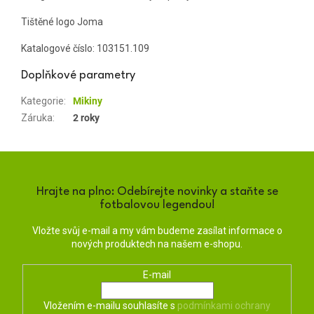
Tištěné logo Joma
Katalogové číslo:
103151.109
Doplňkové parametry
Kategorie
:
Mikiny
Záruka
:
2 roky
Hrajte na plno: Odebírejte novinky a staňte se
fotbalovou legendou!
Vložte svůj e-mail a my vám budeme zasílat informace o
nových produktech na našem e-shopu.
E-mail
Vložením e-mailu souhlasíte s
podmínkami ochrany