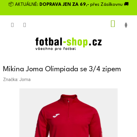
Přejít
📦 AKTUÁLNĚ:
DOPRAVA JEN ZA 69,-
přes Zásilkovnu 🚚
na
obsah
NÁKU
KOŠÍK
Mikina Joma Olimpiada se 3/4 zipem
Značka:
Joma