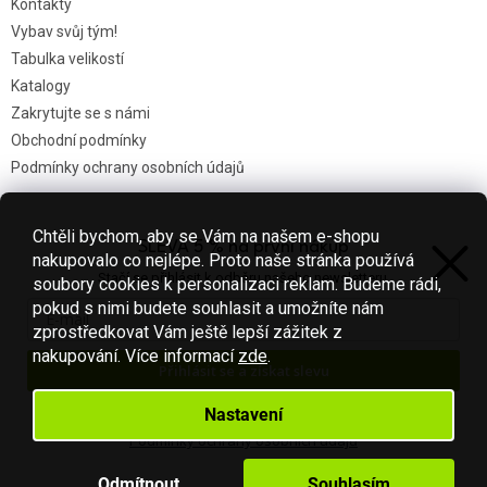
Kontakty
Vybav svůj tým!
Tabulka velikostí
Katalogy
Zakrytujte se s námi
Obchodní podmínky
Podmínky ochrany osobních údajů
Chtěli bychom, aby se Vám na našem e-shopu
SLEVA 5 % na první nákup
Nákupní košík
nakupovalo co nejlépe. Proto naše stránka používá
Stačí se přihlásit k odběru našeho newsletteru.
soubory cookies k personalizaci reklam. Budeme rádi,
0
KS /
0 KČ
pokud s nimi budete souhlasit a umožníte nám
zprostředkovat Vám ještě lepší zážitek z
nakupování.
Více informací
zde
.
Přihlásit se a získat slevu
Vytvořil Shoptet
Váš e-mail je u nás v bezpečí.
Nastavení
Podmínky ochrany osobních údajů
Copyright 2026
Fotbal-shop
. Všechna práva vyhrazena.
Upravit
nastavení cookies
Odmítnout
Souhlasím