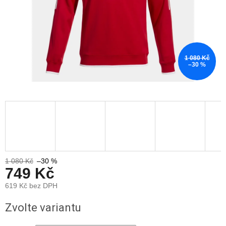
1 080 Kč
–30 %
1 080 Kč
–30 %
749 Kč
619 Kč bez DPH
Měrná
Zvolte variantu
cena: