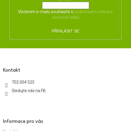
Vložením e-mailu souhlasíte s
podmínkami ochrany
osobních údajů
PŘIHLÁSIT SE
Z
á
p
a
Kontakt
t
702 004 525
í
Sledujte nás na FB
Informace pro vás