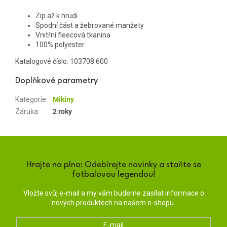
Zip až k hrudi
Spodní část a žebrované manžety
Vnitřní fleecová tkanina
100% polyester
Katalogové číslo:
103708.600
Doplňkové parametry
Kategorie
:
Mikiny
Záruka
:
2 roky
Hrajte na plno: Odebírejte novinky a staňte se
fotbalovou legendou!
Vložte svůj e-mail a my vám budeme zasílat informace o
nových produktech na našem e-shopu.
E-mail