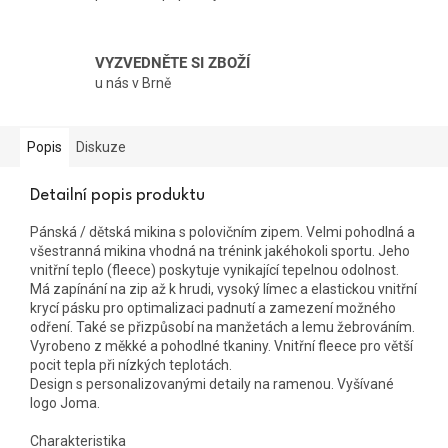
VYZVEDNĚTE SI ZBOŽÍ
u nás v Brně
Popis
Diskuze
Detailní popis produktu
Pánská / dětská mikina s polovičním zipem. Velmi pohodlná a
všestranná mikina vhodná na trénink jakéhokoli sportu. Jeho
vnitřní teplo (fleece) poskytuje vynikající tepelnou odolnost.
Má zapínání na zip až k hrudi, vysoký límec a elastickou vnitřní
krycí pásku pro optimalizaci padnutí a zamezení možného
odření. Také se přizpůsobí na manžetách a lemu žebrováním.
Vyrobeno z měkké a pohodlné tkaniny. Vnitřní fleece pro větší
pocit tepla při nízkých teplotách.
Design s personalizovanými detaily na ramenou. Vyšívané
logo Joma.
Charakteristika