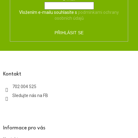
Vložením e-mailu souhlasíte s
podmínkami ochrany
osobních údajů
PŘIHLÁSIT SE
Z
á
p
a
Kontakt
t
702 004 525
í
Sledujte nás na FB
Informace pro vás