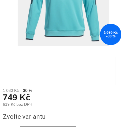
1 080 Kč
–30 %
1 080 Kč
–30 %
749 Kč
619 Kč bez DPH
Měrná
Zvolte variantu
cena: