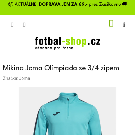
Přejít
📦 AKTUÁLNĚ:
DOPRAVA JEN ZA 69,-
přes Zásilkovnu 🚚
na
obsah
NÁKU
KOŠÍK
Mikina Joma Olimpiada se 3/4 zipem
Značka:
Joma