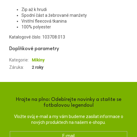
Zip až k hrudi
Spodní část a žebrované manžety
Vnitřní fleecová tkanina
100% polyester
Katalogové číslo:
103708.013
Doplňkové parametry
Kategorie
:
Mikiny
Záruka
:
2 roky
Hrajte na plno: Odebírejte novinky a staňte se
fotbalovou legendou!
Vložte svůj e-mail a my vám budeme zasílat informace o
nových produktech na našem e-shopu.
E-mail