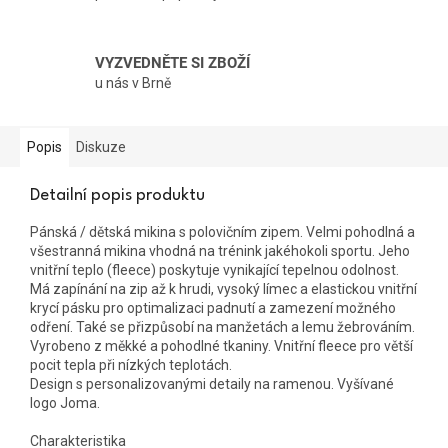
VYZVEDNĚTE SI ZBOŽÍ
u nás v Brně
Popis
Diskuze
Detailní popis produktu
Pánská / dětská mikina s polovičním zipem. Velmi pohodlná a
všestranná mikina vhodná na trénink jakéhokoli sportu. Jeho
vnitřní teplo (fleece) poskytuje vynikající tepelnou odolnost.
Má zapínání na zip až k hrudi, vysoký límec a elastickou vnitřní
krycí pásku pro optimalizaci padnutí a zamezení možného
odření. Také se přizpůsobí na manžetách a lemu žebrováním.
Vyrobeno z měkké a pohodlné tkaniny. Vnitřní fleece pro větší
pocit tepla při nízkých teplotách.
Design s personalizovanými detaily na ramenou. Vyšívané
logo Joma.
Charakteristika