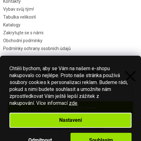
Kontakty
Vybav svůj tým!
Tabulka velikostí
Katalogy
Zakrytujte se s námi
Obchodní podmínky
Podmínky ochrany osobních údajů
Chtěli bychom, aby se Vám na našem e-shopu
SLEVA 5 % na první nákup
Nákupní košík
nakupovalo co nejlépe. Proto naše stránka používá
Stačí se přihlásit k odběru našeho newsletteru.
soubory cookies k personalizaci reklam. Budeme rádi,
0
KS /
0 KČ
pokud s nimi budete souhlasit a umožníte nám
zprostředkovat Vám ještě lepší zážitek z
nakupování.
Více informací
zde
.
Přihlásit se a získat slevu
Vytvořil Shoptet
Váš e-mail je u nás v bezpečí.
Nastavení
Podmínky ochrany osobních údajů
Copyright 2026
Fotbal-shop
. Všechna práva vyhrazena.
Upravit
nastavení cookies
Odmítnout
Souhlasím