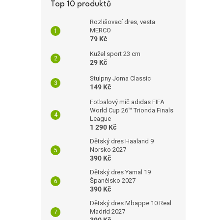
Top 10 produktů
Rozlišovací dres, vesta
MERCO
79 Kč
Kužel sport 23 cm
29 Kč
Stulpny Joma Classic
149 Kč
Fotbalový míč adidas FIFA
World Cup 26™ Trionda Finals
League
1 290 Kč
Dětský dres Haaland 9
Norsko 2027
390 Kč
Dětský dres Yamal 19
Španělsko 2027
390 Kč
Dětský dres Mbappe 10 Real
Madrid 2027