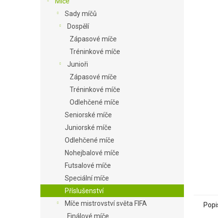
Míče
a
Sady míčů
n
Dospělí
e
Zápasové míče
l
Tréninkové míče
Junioři
Zápasové míče
Tréninkové míče
Odlehčené míče
Seniorské míče
Juniorské míče
Odlehčené míče
Nohejbalové míče
Futsalové míče
Speciální míče
Příslušenství
Míče mistrovství světa FIFA
Popi
Finálové míče