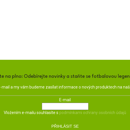
te na plno: Odebírejte novinky a staňte se fotbalovou lege
 e-mail a my vám budeme zasílat informace o nových produktech na na
E-mail
Vložením e-mailu souhlasíte s
podmínkami ochrany osobních údajů
PŘIHLÁSIT SE