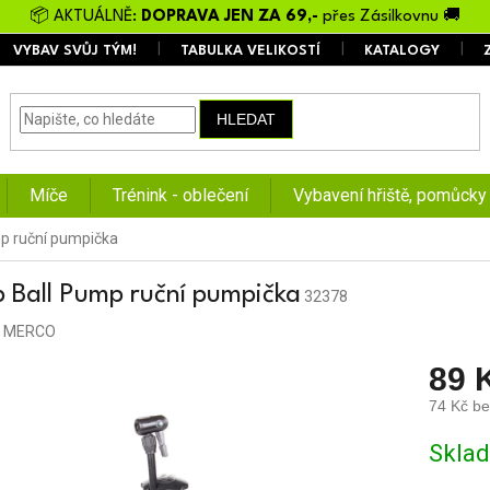
📦 AKTUÁLNĚ:
DOPRAVA JEN ZA 69,-
přes Zásilkovnu 🚚
VYBAV SVŮJ TÝM!
TABULKA VELIKOSTÍ
KATALOGY
HLEDAT
Míče
Trénink - oblečení
Vybavení hřiště, pomůcky
p ruční pumpička
 Ball Pump ruční pumpička
32378
:
MERCO
89 
74 Kč b
Měrná
Skla
cena: