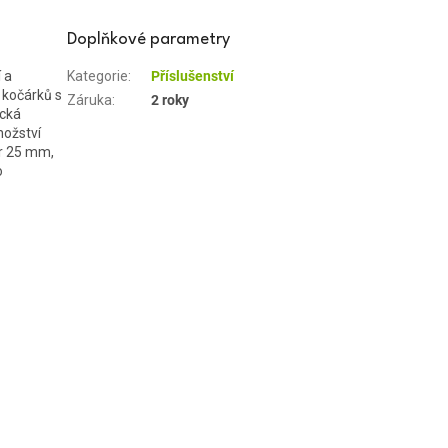
Doplňkové parametry
 a
Kategorie
:
Příslušenství
 kočárků s
Záruka
:
2 roky
ická
nožství
r 25 mm,
o