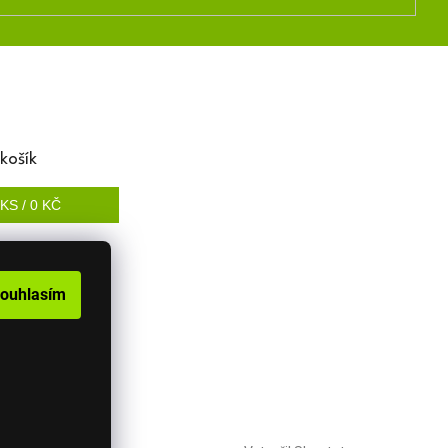
košík
KS /
0 KČ
ouhlasím