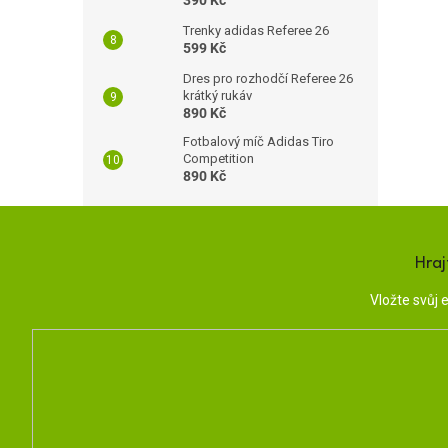
390 Kč
Trenky adidas Referee 26
599 Kč
Dres pro rozhodčí Referee 26
krátký rukáv
890 Kč
Fotbalový míč Adidas Tiro
Competition
890 Kč
Hraj
Vložte svůj