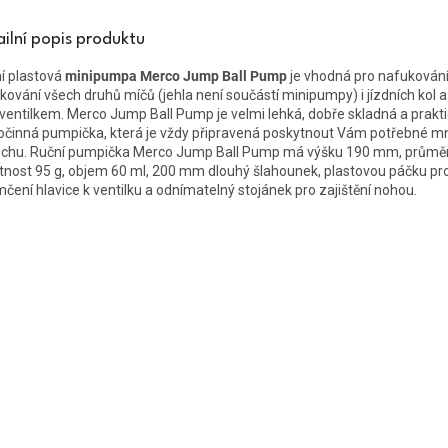
ailní popis produktu
í plastová
minipumpa Merco Jump Ball Pump
je vhodná pro nafukování
kování všech druhů míčů (jehla není součástí minipumpy) i jízdních kol a
ventilkem. Merco Jump Ball Pump je velmi lehká, dobře skladná a prakt
očinná pumpička, která je vždy připravená poskytnout Vám potřebné m
chu. Ruční pumpička Merco Jump Ball Pump má výšku 190 mm, průmě
nost 95 g, objem 60 ml, 200 mm dlouhý šlahounek, plastovou páčku pr
čení hlavice k ventilku a odnímatelný stojánek pro zajištění nohou.