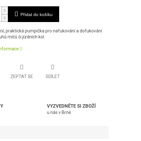
Přidat do košíku
í, praktická pumpička pro nafukování a dofukování
hů míčů či jízdních kol.
 informace
ZEPTAT SE
SDÍLET
VY
VYZVEDNĚTE SI ZBOŽÍ
u nás v Brně