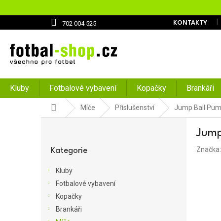
Přejít
na
obsah
702 004 525
KONTAKTY
Kluby
Fotbalové vybavení
Kopačky
Brankáři
Domů
Míče
Příslušenství
Jump Ball Pum
P
Jump
o
Přeskočit
s
Značka
kategorie
Kategorie
t
r
Kluby
a
Fotbalové vybavení
n
Kopačky
n
í
Brankáři
p