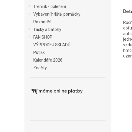
Trénink - oblečení
Det
Vybavení hřiště, pomůcky
Rozhodčí
Ručn
dofu
Tašky a batohy
auto
FAN SHOP
jedn
vzdu
VÝPRODEJ SKLADŮ
hmot
Potisk
uzam
Kalendáře 2026
Značky
Přijímáme online platby