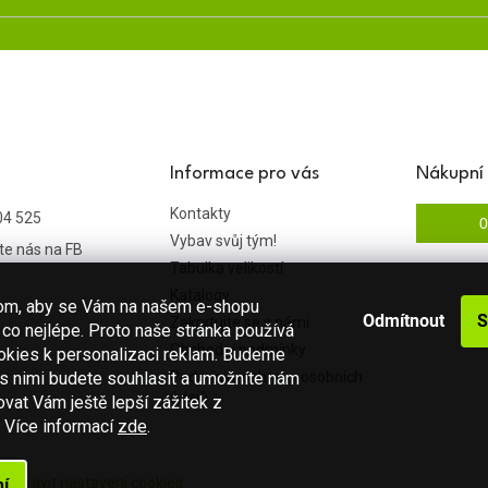
Informace pro vás
Nákupní 
Kontakty
04 525
0
Vybav svůj tým!
te nás na FB
Tabulka velikostí
Katalogy
hom, aby se Vám na našem e-shopu
Odmítnout
S
Zakrytujte se s námi
co nejlépe. Proto naše stránka používá
Obchodní podmínky
okies k personalizaci reklam. Budeme
 s nimi budete souhlasit a umožníte nám
Podmínky ochrany osobních
údajů
vat Vám ještě lepší zážitek z
.
Více informací
zde
.
a.
Upravit nastavení cookies
í