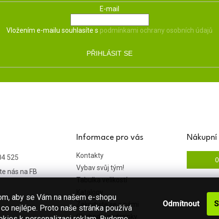
E-mail
Vložením e-mailu souhlasíte s
podmínkami ochrany osobních údajů
PŘIHLÁSIT SE
Informace pro vás
Nákupní 
Kontakty
04 525
0
Vybav svůj tým!
te nás na FB
Tabulka velikostí
Katalogy
hom, aby se Vám na našem e-shopu
Odmítnout
S
Zakrytujte se s námi
co nejlépe. Proto naše stránka používá
Obchodní podmínky
okies k personalizaci reklam. Budeme