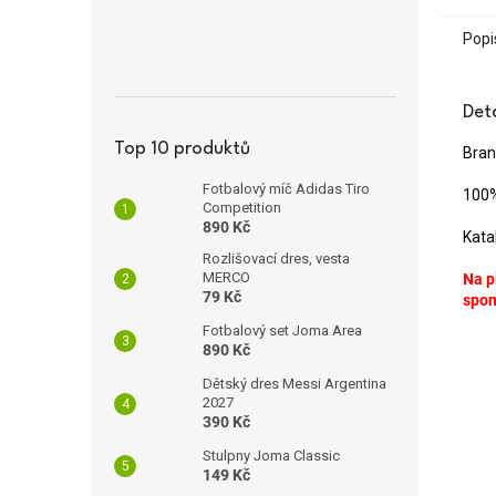
Popi
Det
Top 10 produktů
Bran
Fotbalový míč Adidas Tiro
100%
Competition
890 Kč
Kata
Rozlišovací dres, vesta
MERCO
Na p
79 Kč
spon
Fotbalový set Joma Area
890 Kč
Dětský dres Messi Argentina
2027
390 Kč
Stulpny Joma Classic
149 Kč