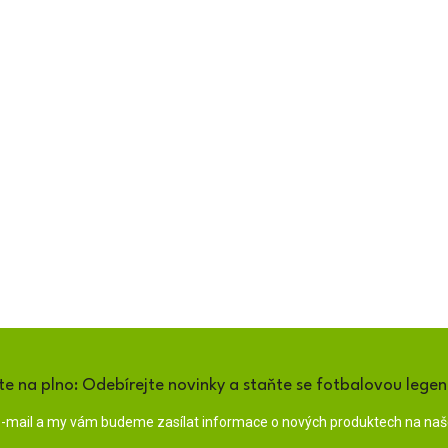
te na plno: Odebírejte novinky a staňte se fotbalovou lege
 e-mail a my vám budeme zasílat informace o nových produktech na na