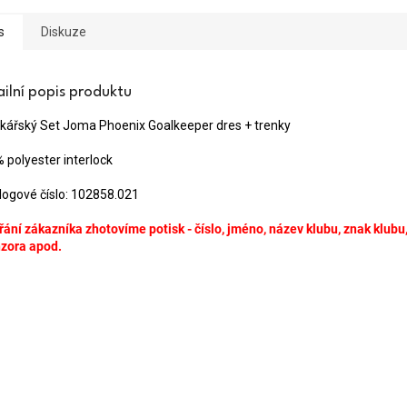
s
Diskuze
ailní popis produktu
kářský Set Joma Phoenix Goalkeeper dres + trenky
 polyester interlock
logové číslo: 102858.021
řání zákazníka zhotovíme potisk - číslo, jméno, název klubu, znak klubu
zora apod.