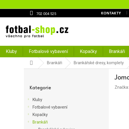
Přejít
na
obsah
702 004 525
KONTAKTY
Kluby
Fotbalové vybavení
Kopačky
Brankáři
Domů
Brankáři
Brankářské dresy, komplety
P
Joma
o
Přeskočit
s
Značka
kategorie
Kategorie
t
r
Kluby
a
Fotbalové vybavení
n
Kopačky
n
í
Brankáři
p