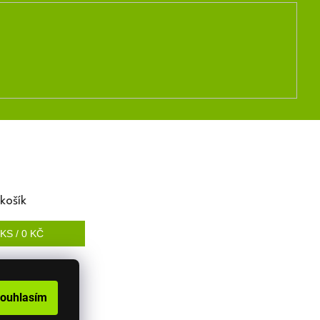
košík
KS /
0 KČ
ouhlasím