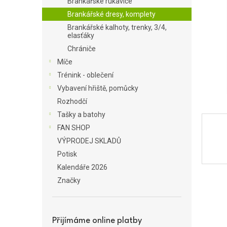
Brankářské rukavice
a
Brankářské dresy, komplety
n
Brankářské kalhoty, trenky, 3/4,
e
elasťáky
l
Chrániče
Míče
Trénink - oblečení
Vybavení hřiště, pomůcky
Rozhodčí
Tašky a batohy
FAN SHOP
VÝPRODEJ SKLADŮ
Potisk
Kalendáře 2026
Značky
Přijímáme online platby