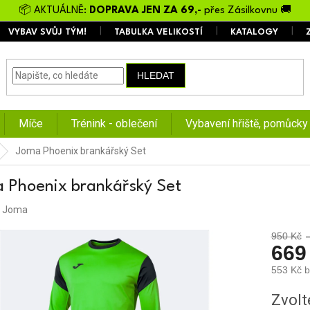
📦 AKTUÁLNĚ:
DOPRAVA JEN ZA 69,-
přes Zásilkovnu 🚚
VYBAV SVŮJ TÝM!
TABULKA VELIKOSTÍ
KATALOGY
HLEDAT
Míče
Trénink - oblečení
Vybavení hřiště, pomůcky
Joma Phoenix brankářský Set
 Phoenix brankářský Set
:
Joma
950 Kč
669
553 Kč 
Měrná
Zvolt
cena: