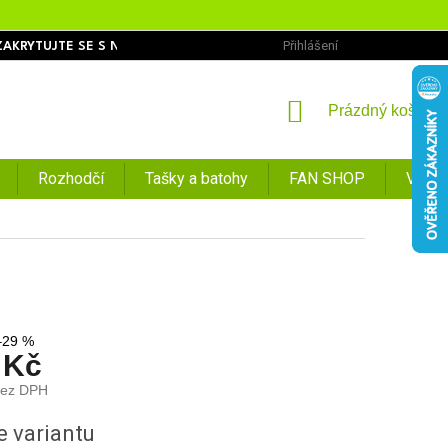
Přihlášení
ZAKRYTUJTE SE S NÁMI
OBCHODNÍ PODMÍNKY
PODMÍNKY O
NÁKUPNÍ
Prázdný košík
KOŠÍK
Rozhodčí
Tašky a batohy
FAN SHOP
VÝPR
–29 %
 Kč
bez DPH
e variantu