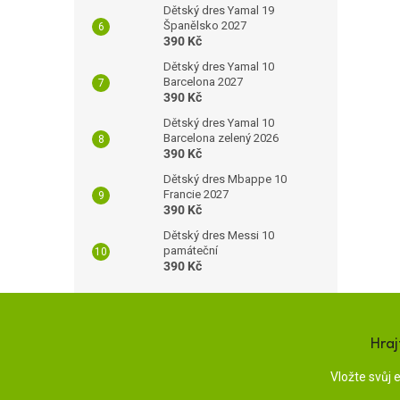
Dětský dres Yamal 19
Španělsko 2027
390 Kč
Dětský dres Yamal 10
Barcelona 2027
390 Kč
Dětský dres Yamal 10
Barcelona zelený 2026
390 Kč
Dětský dres Mbappe 10
Francie 2027
390 Kč
Dětský dres Messi 10
památeční
390 Kč
Hraj
Vložte svůj