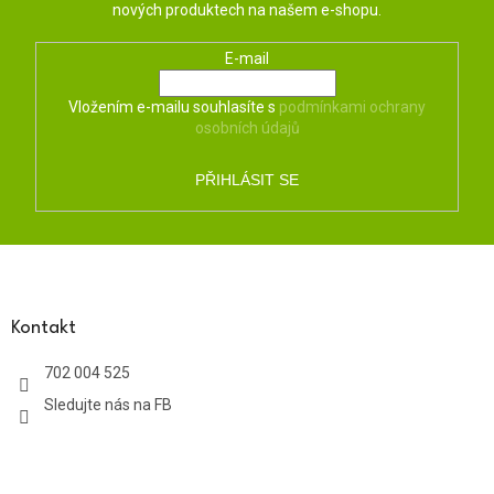
nových produktech na našem e-shopu.
E-mail
Vložením e-mailu souhlasíte s
podmínkami ochrany
osobních údajů
PŘIHLÁSIT SE
Z
á
p
a
Kontakt
t
702 004 525
í
Sledujte nás na FB