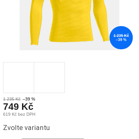
1 235 Kč
–39 %
1 235 Kč
–39 %
749 Kč
619 Kč bez DPH
Měrná
Zvolte variantu
cena: