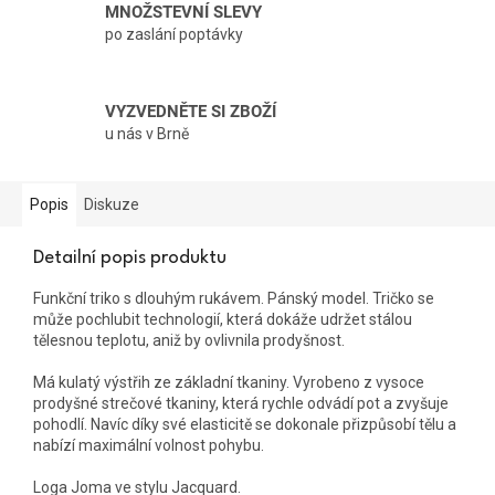
MNOŽSTEVNÍ SLEVY
po zaslání poptávky
VYZVEDNĚTE SI ZBOŽÍ
u nás v Brně
Popis
Diskuze
Detailní popis produktu
Funkční triko s dlouhým rukávem. Pánský model. Tričko se
může pochlubit technologií, která dokáže udržet stálou
tělesnou teplotu, aniž by ovlivnila prodyšnost.
Má kulatý výstřih ze základní tkaniny. Vyrobeno z vysoce
prodyšné strečové tkaniny, která rychle odvádí pot a zvyšuje
pohodlí. Navíc díky své elasticitě se dokonale přizpůsobí tělu a
nabízí maximální volnost pohybu.
Loga Joma ve stylu Jacquard.