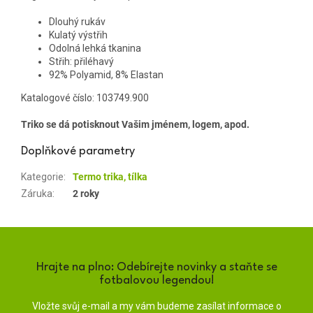
Dlouhý rukáv
Kulatý výstřih
Odolná lehká tkanina
Střih: přiléhavý
92% Polyamid, 8% Elastan
Katalogové číslo:
103749.900
Triko se dá potisknout Vašim jménem, logem, apod.
Doplňkové parametry
Kategorie
:
Termo trika, tílka
Záruka
:
2 roky
Hrajte na plno: Odebírejte novinky a staňte se
fotbalovou legendou!
Vložte svůj e-mail a my vám budeme zasílat informace o