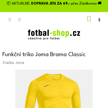
Přejít
📦 AKTUÁLNĚ:
DOPRAVA JEN ZA 69,-
přes Zásilkovnu 🚚
na
obsah
NÁKU
KOŠÍK
Funkční triko Joma Brama Classic
Značka:
Joma