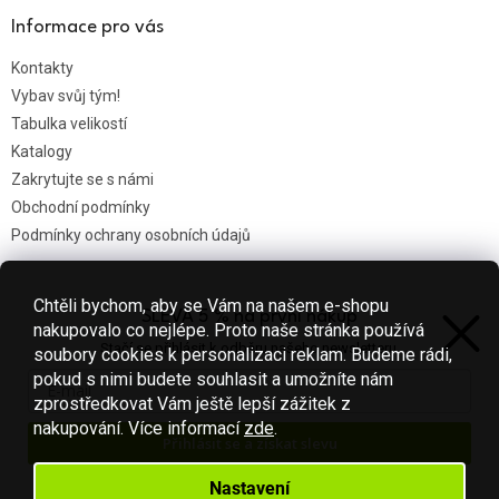
Informace pro vás
Kontakty
Vybav svůj tým!
Tabulka velikostí
Katalogy
Zakrytujte se s námi
Obchodní podmínky
Podmínky ochrany osobních údajů
Chtěli bychom, aby se Vám na našem e-shopu
SLEVA 5 % na první nákup
Nákupní košík
nakupovalo co nejlépe. Proto naše stránka používá
Stačí se přihlásit k odběru našeho newsletteru.
soubory cookies k personalizaci reklam. Budeme rádi,
0
KS /
0 KČ
pokud s nimi budete souhlasit a umožníte nám
zprostředkovat Vám ještě lepší zážitek z
nakupování.
Více informací
zde
.
Přihlásit se a získat slevu
Vytvořil Shoptet
Váš e-mail je u nás v bezpečí.
Nastavení