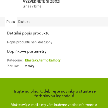
VYZVEDNĚTE SI ZBOŽÍ
u nás v Brně
Popis
Diskuze
Detailní popis produktu
Popis produktu není dostupný
Doplňkové parametry
Kategorie
:
Elasťáky, termo kalhoty
Záruka
:
2 roky
Hrajte na plno: Odebírejte novinky a staňte se
fotbalovou legendou!
Vložte svůj e-mail a my vám budeme zasílat informace o