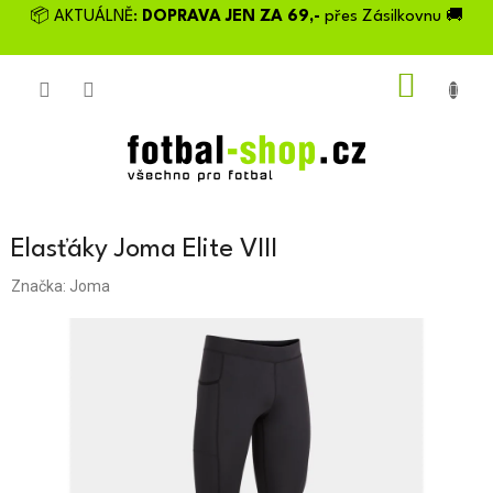
Přejít
📦 AKTUÁLNĚ:
DOPRAVA JEN ZA 69,-
přes Zásilkovnu 🚚
na
obsah
NÁKU
KOŠÍK
Elasťáky Joma Elite VIII
Značka:
Joma