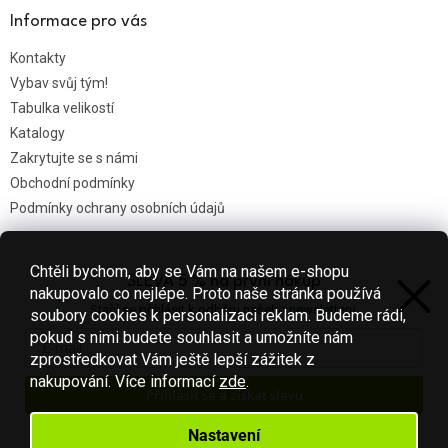
Informace pro vás
Kontakty
Vybav svůj tým!
Tabulka velikostí
Katalogy
Zakrytujte se s námi
Obchodní podmínky
Podmínky ochrany osobních údajů
Chtěli bychom, aby se Vám na našem e-shopu
SLEVA 5 % na první nákup
Nákupní košík
nakupovalo co nejlépe. Proto naše stránka používá
Stačí se přihlásit k odběru našeho newsletteru.
soubory cookies k personalizaci reklam. Budeme rádi,
0
KS /
0 KČ
pokud s nimi budete souhlasit a umožníte nám
zprostředkovat Vám ještě lepší zážitek z
nakupování.
Více informací
zde
.
Přihlásit se a získat slevu
Vytvořil Shoptet
Váš e-mail je u nás v bezpečí.
Nastavení