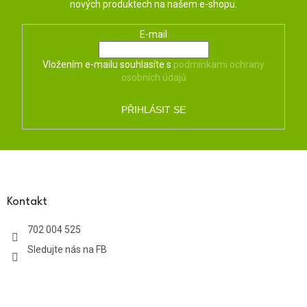
nových produktech na našem e-shopu.
E-mail
Vložením e-mailu souhlasíte s
podmínkami ochrany
osobních údajů
PŘIHLÁSIT SE
Z
á
p
a
Kontakt
t
702 004 525
í
Sledujte nás na FB