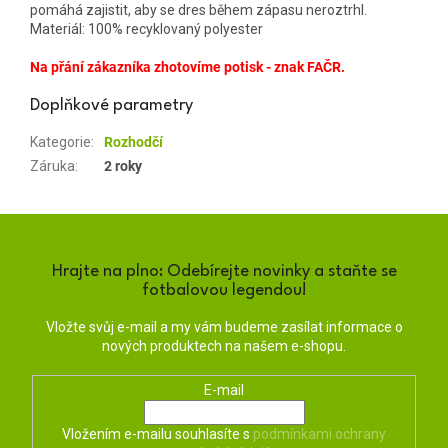
pomáhá zajistit, aby se dres během zápasu neroztrhl.
Materiál: 100% recyklovaný polyester
Na přání zákazníka zhotovíme potisk - znak FAČR.
Doplňkové parametry
Kategorie
:
Rozhodčí
Záruka
:
2 roky
Hrajte na plno: Odebírejte novinky a staňte se
fotbalovou legendou!
Vložte svůj e-mail a my vám budeme zasílat informace o
nových produktech na našem e-shopu.
E-mail
Vložením e-mailu souhlasíte s
podmínkami ochrany