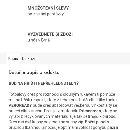
MNOŽSTEVNÍ SLEVY
po zaslání poptávky
VYZVEDNĚTE SI ZBOŽÍ
u nás v Brně
Popis
Diskuze
Detailní popis produktu
BUĎ NA HŘIŠTI NEPŘEHLÉDNUTELNÝ
Fotbalový dres pro rozhodčí s dlouhým rukávem ti pomůže
mít na hřišti respekt, který z tebe musí hráči cítit. Díky funkci
AEROREADY
bude dres absorbovat veškerou vlhkost a ty se
budeš cítit v suchu. Dres je z materiálu
Primegreen
, který se
vyrábí z recyklovaných materiálů a je tak šetrnější k přírodě.
Dres má dvě kapsy na prsou na suchý zip. Boční panel s
pružnou tkaninou umožňuje optimální volnost pohybu paží a