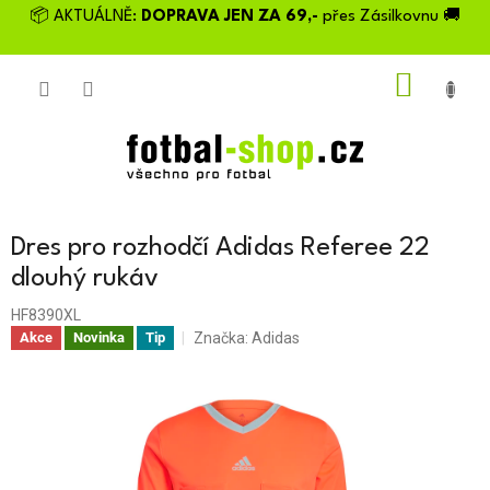
Přejít
📦 AKTUÁLNĚ:
DOPRAVA JEN ZA 69,-
přes Zásilkovnu 🚚
na
obsah
NÁKU
KOŠÍK
Dres pro rozhodčí Adidas Referee 22
dlouhý rukáv
HF8390XL
Značka:
Adidas
Akce
Novinka
Tip