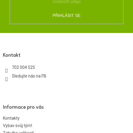
osobních údajů
PŘIHLÁSIT SE
Z
á
p
a
Kontakt
t
702 004 525
í
Sledujte nás na FB
Informace pro vás
Kontakty
Vybav svůj tým!