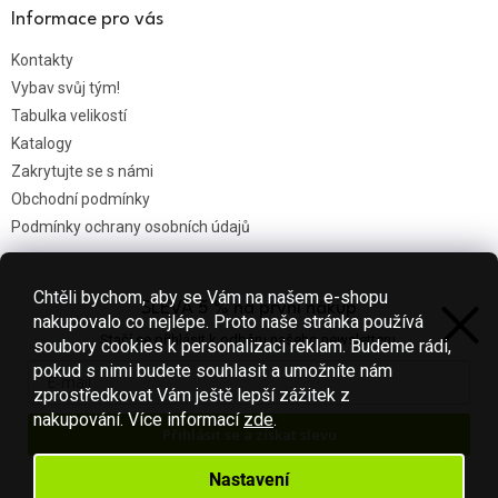
Informace pro vás
Kontakty
Vybav svůj tým!
Tabulka velikostí
Katalogy
Zakrytujte se s námi
Obchodní podmínky
Podmínky ochrany osobních údajů
Chtěli bychom, aby se Vám na našem e-shopu
SLEVA 5 % na první nákup
Nákupní košík
nakupovalo co nejlépe. Proto naše stránka používá
Stačí se přihlásit k odběru našeho newsletteru.
soubory cookies k personalizaci reklam. Budeme rádi,
0
KS /
0 KČ
pokud s nimi budete souhlasit a umožníte nám
zprostředkovat Vám ještě lepší zážitek z
nakupování.
Více informací
zde
.
Přihlásit se a získat slevu
Vytvořil Shoptet
Váš e-mail je u nás v bezpečí.
Nastavení