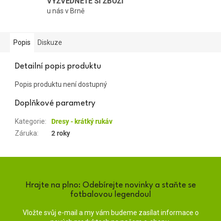
VYZVEDNĚTE SI ZBOŽÍ
u nás v Brně
Popis
Diskuze
Detailní popis produktu
Popis produktu není dostupný
Doplňkové parametry
Kategorie
:
Dresy - krátký rukáv
Záruka
:
2 roky
Hrajte na plno: Odebírejte novinky a staňte se
fotbalovou legendou!
Vložte svůj e-mail a my vám budeme zasílat informace o