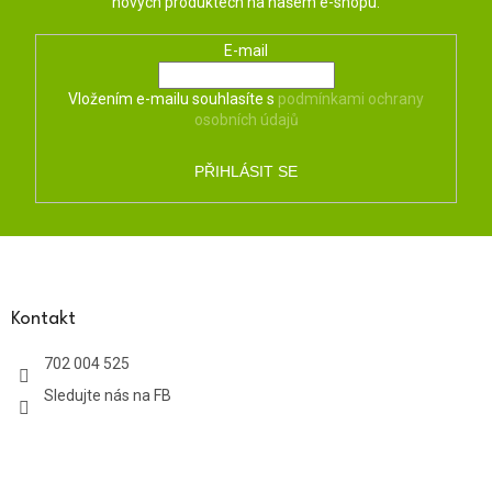
nových produktech na našem e-shopu.
E-mail
Vložením e-mailu souhlasíte s
podmínkami ochrany
osobních údajů
PŘIHLÁSIT SE
Z
á
p
a
Kontakt
t
702 004 525
í
Sledujte nás na FB