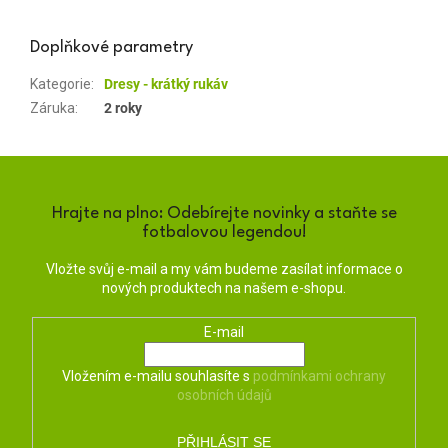
Doplňkové parametry
Kategorie
:
Dresy - krátký rukáv
Záruka
:
2 roky
Hrajte na plno: Odebírejte novinky a staňte se
fotbalovou legendou!
Vložte svůj e-mail a my vám budeme zasílat informace o
nových produktech na našem e-shopu.
E-mail
Vložením e-mailu souhlasíte s
podmínkami ochrany
osobních údajů
PŘIHLÁSIT SE