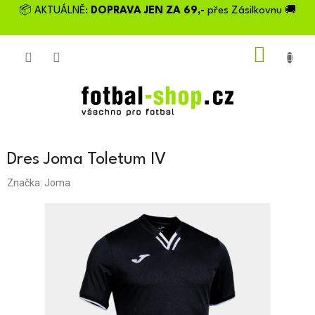
Přejít
📦 AKTUÁLNĚ:
DOPRAVA JEN ZA 69,-
přes Zásilkovnu 🚚
na
obsah
NÁKU
KOŠÍK
Dres Joma Toletum IV
Značka:
Joma