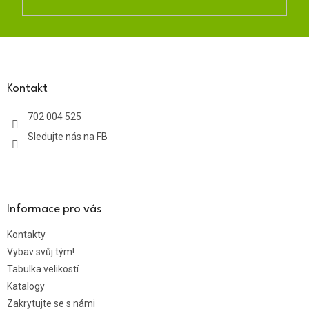
Z
á
p
a
Kontakt
t
702 004 525
í
Sledujte nás na FB
Informace pro vás
Kontakty
Vybav svůj tým!
Tabulka velikostí
Katalogy
Zakrytujte se s námi