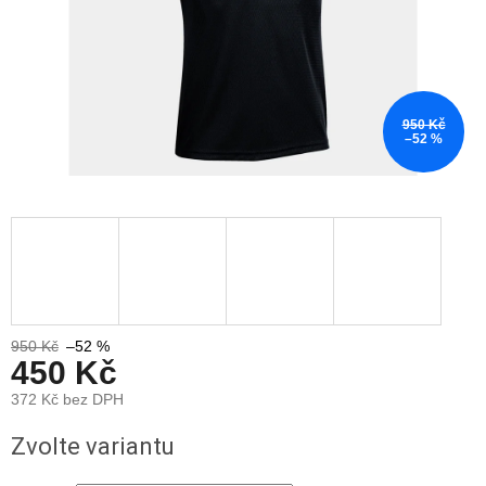
950 Kč
–52 %
950 Kč
–52 %
450 Kč
372 Kč bez DPH
Měrná
Zvolte variantu
cena: