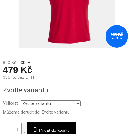
690 Kč
–30 %
690 Kč
–30 %
479 Kč
396 Kč bez DPH
Měrná
Zvolte variantu
cena:
Velikost
Můžeme doručit do:
Zvolte variantu
Přidat do košíku