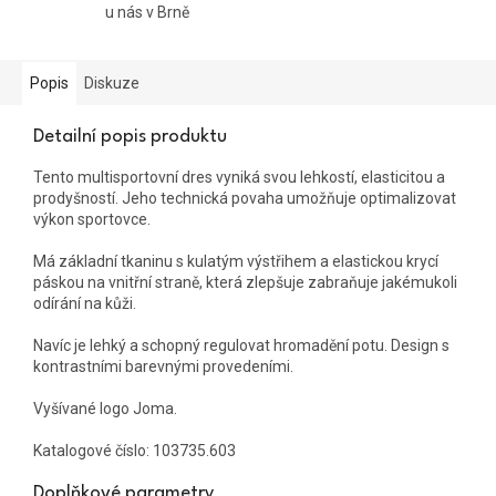
u nás v Brně
Popis
Diskuze
Detailní popis produktu
Tento multisportovní dres vyniká svou lehkostí, elasticitou a
prodyšností. Jeho technická povaha umožňuje optimalizovat
výkon sportovce.
Má základní tkaninu s kulatým výstřihem a elastickou krycí
páskou na vnitřní straně, která zlepšuje zabraňuje jakémukoli
odírání na kůži.
Navíc je lehký a schopný regulovat hromadění potu. Design s
kontrastními barevnými provedeními.
Vyšívané logo Joma.
Katalogové číslo:
103735.603
Doplňkové parametry