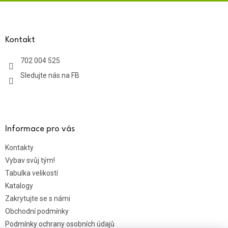
Z
á
p
a
Kontakt
t
702 004 525
í
Sledujte nás na FB
Informace pro vás
Kontakty
Vybav svůj tým!
Tabulka velikostí
Katalogy
Zakrytujte se s námi
Obchodní podmínky
Podmínky ochrany osobních údajů