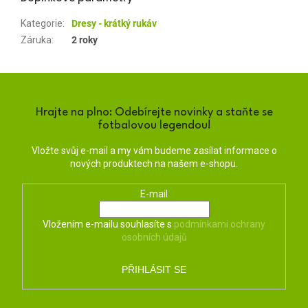
Kategorie
:
Dresy - krátký rukáv
Záruka
:
2 roky
Hrajte na plno: Odebírejte novinky a staňte se
fotbalovou legendou!
Vložte svůj e-mail a my vám budeme zasílat informace o
nových produktech na našem e-shopu.
E-mail
Vložením e-mailu souhlasíte s
podmínkami ochrany
osobních údajů
PŘIHLÁSIT SE