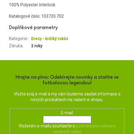
100% Polyester Interlock
Katalogové číslo:
103720.702
Doplňkové parametry
Kategorie
:
Dresy - krátký rukáv
Záruka
:
2 roky
Hrajte na plno: Odebírejte novinky a staňte se
fotbalovou legendou!
Vložte svůj e-mail a my vám budeme zasílat informace o
nových produktech na našem e-shopu.
E-mail
Vložením e-mailu souhlasíte s
podmínkami ochrany
osobních údajů