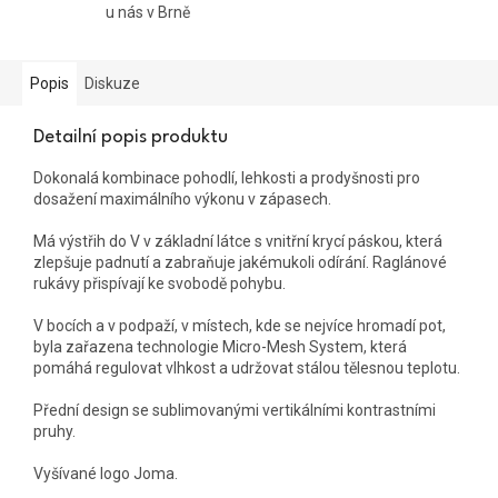
u nás v Brně
Popis
Diskuze
Detailní popis produktu
Dokonalá kombinace pohodlí, lehkosti a prodyšnosti pro
dosažení maximálního výkonu v zápasech.
Má výstřih do V v základní látce s vnitřní krycí páskou, která
zlepšuje padnutí a zabraňuje jakémukoli odírání. Raglánové
rukávy přispívají ke svobodě pohybu.
V bocích a v podpaží, v místech, kde se nejvíce hromadí pot,
byla zařazena technologie Micro-Mesh System, která
pomáhá regulovat vlhkost a udržovat stálou tělesnou teplotu.
Přední design se sublimovanými vertikálními kontrastními
pruhy.
Vyšívané logo Joma.