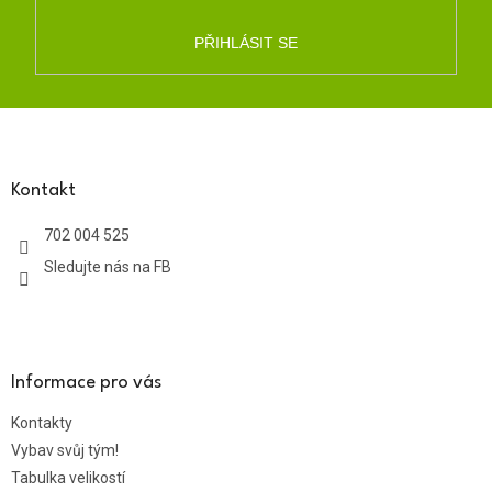
PŘIHLÁSIT SE
Z
á
p
a
Kontakt
t
702 004 525
í
Sledujte nás na FB
Informace pro vás
Kontakty
Vybav svůj tým!
Tabulka velikostí