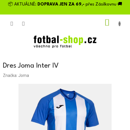
Přejít
📦 AKTUÁLNĚ:
DOPRAVA JEN ZA 69,-
přes Zásilkovnu 🚚
na
obsah
NÁKU
KOŠÍK
Dres Joma Inter IV
Značka:
Joma