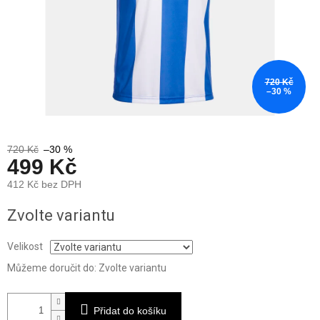
720 Kč
–30 %
720 Kč
–30 %
499 Kč
412 Kč bez DPH
Měrná
Zvolte variantu
cena:
Velikost
Můžeme doručit do:
Zvolte variantu
Přidat do košíku