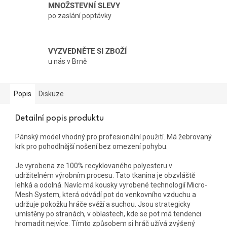
MNOŽSTEVNÍ SLEVY
po zaslání poptávky
VYZVEDNĚTE SI ZBOŽÍ
u nás v Brně
Popis
Diskuze
Detailní popis produktu
Pánský model vhodný pro profesionální použití. Má žebrovaný
krk pro pohodlnější nošení bez omezení pohybu.
Je vyrobena ze 100% recyklovaného polyesteru v
udržitelném výrobním procesu. Tato tkanina je obzvláště
lehká a odolná. Navíc má kousky vyrobené technologií Micro-
Mesh System, která odvádí pot do venkovního vzduchu a
udržuje pokožku hráče svěží a suchou. Jsou strategicky
umístěny po stranách, v oblastech, kde se pot má tendenci
hromadit nejvíce. Tímto způsobem si hráč užívá zvýšený