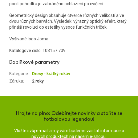
pocit pohodlí a je zabráněno ochlazení po cvičení.
Geometrický design obsahuje čtverce různých velikostí a ve
dvou různých barvách. Výsledek: výrazný optický efekt, který
přináší revoluci do estetiky vysoce funkčních triček.
Vyšívané logo Joma.
Katalogové číslo:
103157.709
Doplňkové parametry
Kategorie
:
Dresy - krátký rukáv
Záruka
:
2 roky
Hrajte na plno: Odebírejte novinky a staňte se
fotbalovou legendou!
Vložte svůj e-mail a my vám budeme zasílat informace o
nových produktech na našem e-shopu.