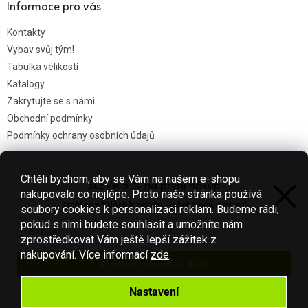
Informace pro vás
Kontakty
Vybav svůj tým!
Tabulka velikostí
Katalogy
Zakrytujte se s námi
Obchodní podmínky
Podmínky ochrany osobních údajů
Chtěli bychom, aby se Vám na našem e-shopu
SLEVA 5 % na první nákup
Nákupní košík
nakupovalo co nejlépe. Proto naše stránka používá
Stačí se přihlásit k odběru našeho newsletteru.
soubory cookies k personalizaci reklam. Budeme rádi,
0
KS /
0 KČ
pokud s nimi budete souhlasit a umožníte nám
zprostředkovat Vám ještě lepší zážitek z
nakupování.
Více informací
zde
.
Přihlásit se a získat slevu
Vytvořil Shoptet
Váš e-mail je u nás v bezpečí.
Nastavení