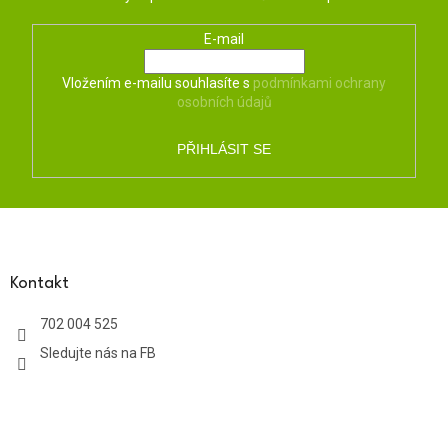
E-mail
Vložením e-mailu souhlasíte s
podmínkami ochrany
osobních údajů
PŘIHLÁSIT SE
Z
á
p
a
Kontakt
t
702 004 525
í
Sledujte nás na FB