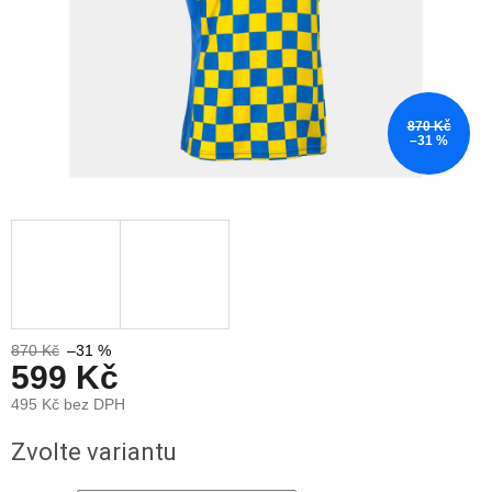
870 Kč
–31 %
870 Kč
–31 %
599 Kč
495 Kč bez DPH
Měrná
Zvolte variantu
cena: