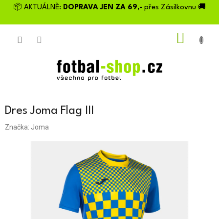
Přejít
📦 AKTUÁLNĚ:
DOPRAVA JEN ZA 69,-
přes Zásilkovnu 🚚
na
obsah
NÁKU
KOŠÍK
Dres Joma Flag III
Značka:
Joma