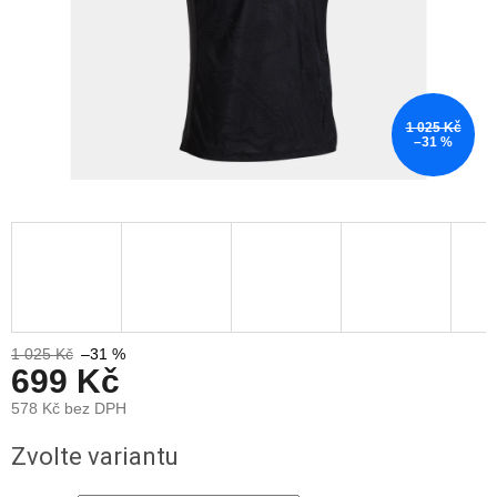
1 025 Kč
–31 %
1 025 Kč
–31 %
699 Kč
578 Kč bez DPH
Měrná
Zvolte variantu
cena: