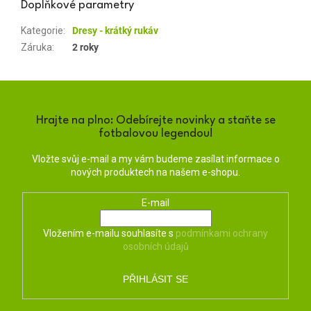
Doplňkové parametry
Kategorie
:
Dresy - krátký rukáv
Záruka
:
2 roky
Hrajte na plno: Odebírejte novinky a staňte se
fotbalovou legendou!
Vložte svůj e-mail a my vám budeme zasílat informace o
nových produktech na našem e-shopu.
E-mail
Vložením e-mailu souhlasíte s
podmínkami ochrany
osobních údajů
PŘIHLÁSIT SE