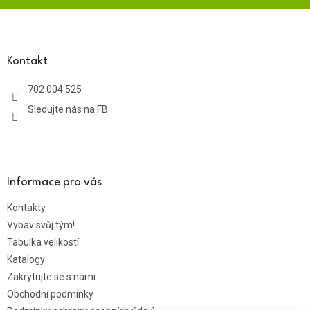
Z
á
p
a
Kontakt
t
702 004 525
í
Sledujte nás na FB
Informace pro vás
Kontakty
Vybav svůj tým!
Tabulka velikostí
Katalogy
Zakrytujte se s námi
Obchodní podmínky