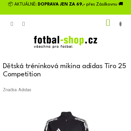
Přejít
📦 AKTUÁLNĚ:
DOPRAVA JEN ZA 69,-
přes Zásilkovnu 🚚
na
obsah
NÁKU
KOŠÍK
Dětská tréninková mikina adidas Tiro 25
Competition
Značka:
Adidas