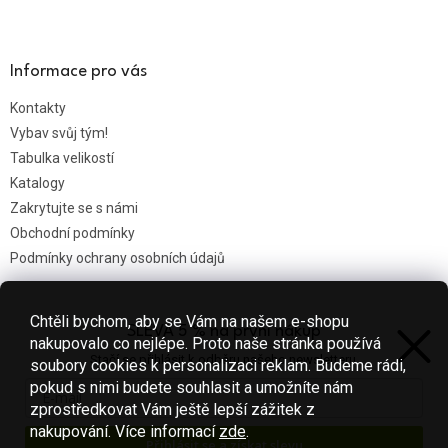
Informace pro vás
Kontakty
Vybav svůj tým!
Tabulka velikostí
Katalogy
Zakrytujte se s námi
Obchodní podmínky
Podmínky ochrany osobních údajů
Chtěli bychom, aby se Vám na našem e-shopu
SLEVA 5 % na první nákup
Nákupní košík
nakupovalo co nejlépe. Proto naše stránka používá
Stačí se přihlásit k odběru našeho newsletteru.
soubory cookies k personalizaci reklam. Budeme rádi,
0
KS /
0 KČ
pokud s nimi budete souhlasit a umožníte nám
zprostředkovat Vám ještě lepší zážitek z
nakupování.
Více informací
zde
.
Přihlásit se a získat slevu