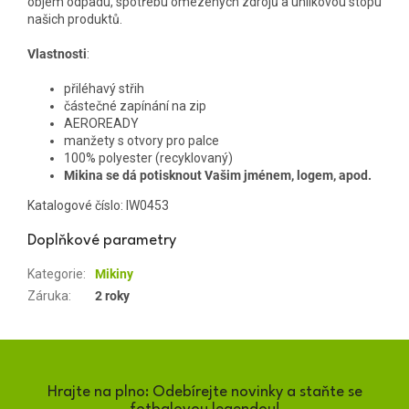
objem odpadu, spotřebu omezených zdrojů a uhlíkovou stopu
našich produktů.
Vlastnosti
:
přiléhavý střih
částečné zapínání na zip
AEROREADY
manžety s otvory pro palce
100% polyester (recyklovaný)
Mikina se dá potisknout Vašim jménem, logem, apod.
Katalogové číslo:
IW0453
Doplňkové parametry
Kategorie
:
Mikiny
Záruka
:
2 roky
Hrajte na plno: Odebírejte novinky a staňte se