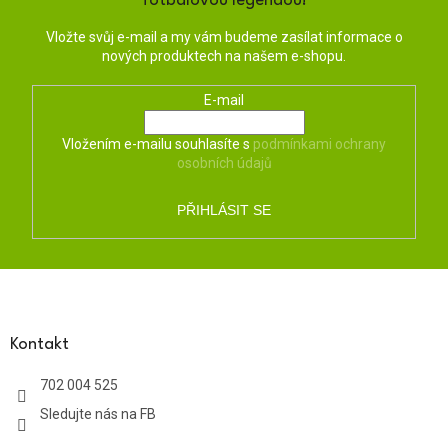
fotbalovou legendou!
Vložte svůj e-mail a my vám budeme zasílat informace o
nových produktech na našem e-shopu.
E-mail
Vložením e-mailu souhlasíte s
podmínkami ochrany
osobních údajů
PŘIHLÁSIT SE
Z
á
p
a
Kontakt
t
702 004 525
í
Sledujte nás na FB