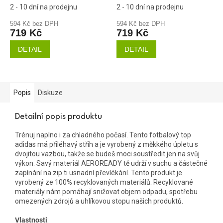
2 - 10 dní na prodejnu
2 - 10 dní na prodejnu
594 Kč bez DPH
594 Kč bez DPH
719 Kč
719 Kč
DETAIL
DETAIL
Popis
Diskuze
Detailní popis produktu
Trénuj naplno i za chladného počasí. Tento fotbalový top
adidas má přiléhavý střih a je vyrobený z měkkého úpletu s
dvojitou vazbou, takže se budeš moci soustředit jen na svůj
výkon. Savý materiál AEROREADY tě udrží v suchu a částečné
zapínání na zip ti usnadní převlékání. Tento produkt je
vyrobený ze 100% recyklovaných materiálů. Recyklované
materiály nám pomáhají snižovat objem odpadu, spotřebu
omezených zdrojů a uhlíkovou stopu našich produktů.
Vlastnosti
: