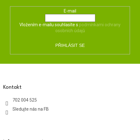
E-mail
Vložením e-mailu souhlasíte s
podmínkami ochrany
osobních údajů
PŘIHLÁSIT SE
Z
á
p
a
Kontakt
t
702 004 525
í
Sledujte nás na FB