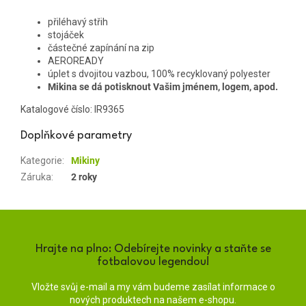
přiléhavý střih
stojáček
částečné zapínání na zip
AEROREADY
úplet s dvojitou vazbou, 100% recyklovaný polyester
Mikina se dá potisknout Vašim jménem, logem, apod.
Katalogové číslo:
IR9365
Doplňkové parametry
Kategorie
:
Mikiny
Záruka
:
2 roky
Hrajte na plno: Odebírejte novinky a staňte se
fotbalovou legendou!
Vložte svůj e-mail a my vám budeme zasílat informace o
nových produktech na našem e-shopu.