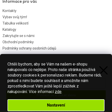
Informace pro vás
Kontakty
Vybav svůj tým!
Tabulka velikostí
Katalogy
Zakrytujte se s námi
Obchodní podmínky
Podmínky ochrany osobních údajů
Chtěli bychom, aby se Vám na našem e-shopu
SLEVA 5 % na první nákup
Nákupní košík
nakupovalo co nejlépe. Proto naše stránka používá
Stačí se přihlásit k odběru našeho newsletteru.
soubory cookies k personalizaci reklam. Budeme rádi,
0
KS /
0 KČ
pokud s nimi budete souhlasit a umožníte nám
zprostředkovat Vám ještě lepší zážitek z
nakupování.
Více informací
zde
.
Přihlásit se a získat slevu
Vytvořil Shoptet
Váš e-mail je u nás v bezpečí.
Nastavení
Podmínky ochrany osobních údajů