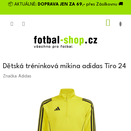
Přejít
📦 AKTUÁLNĚ:
DOPRAVA JEN ZA 69,-
přes Zásilkovnu 🚚
na
obsah
NÁKU
KOŠÍK
Dětská tréninková mikina adidas Tiro 24
Značka:
Adidas