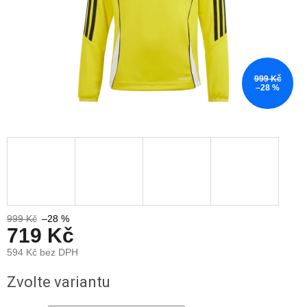
999 Kč
–28 %
999 Kč
–28 %
719 Kč
594 Kč bez DPH
Měrná
Zvolte variantu
cena: