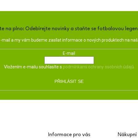
te na plno: Odebírejte novinky a staňte se fotbalovou lege
 e-mail a my vám budeme zasílat informace o nových produktech na na
E-mail
Vložením e-mailu souhlasíte s
podmínkami ochrany osobních údajů
PŘIHLÁSIT SE
Informace pro vás
Nákupní 