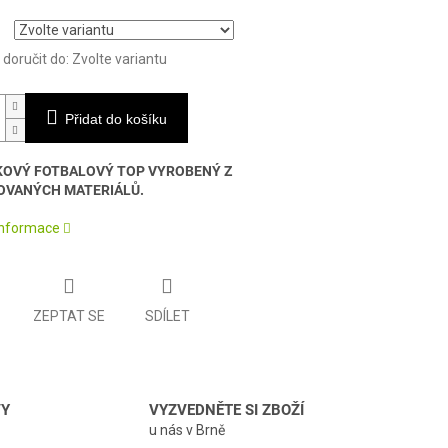
oručit do:
Zvolte variantu
Přidat do košíku
KOVÝ FOTBALOVÝ TOP VYROBENÝ Z
OVANÝCH MATERIÁLŮ.
 informace
ZEPTAT SE
SDÍLET
VY
VYZVEDNĚTE SI ZBOŽÍ
u nás v Brně