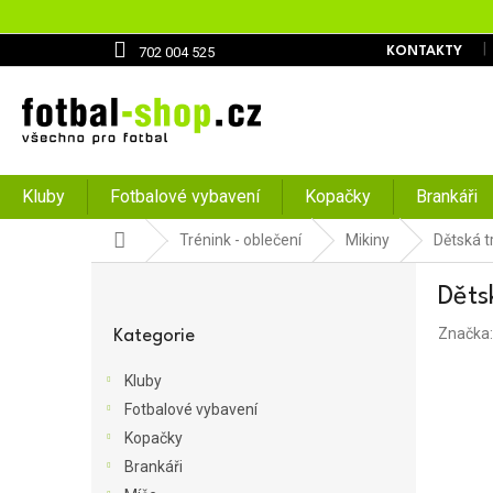
Přejít
na
obsah
702 004 525
KONTAKTY
Kluby
Fotbalové vybavení
Kopačky
Brankáři
Domů
Trénink - oblečení
Mikiny
Dětská t
P
Děts
o
Přeskočit
s
Značka
kategorie
Kategorie
t
r
Kluby
a
Fotbalové vybavení
n
Kopačky
n
í
Brankáři
p