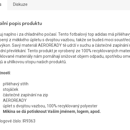
s
Diskuze
ailní popis produktu
uj naplno i za chladného počasí. Tento fotbalový top adidas má přiléhavý 
bený z měkkého úpletu s dvojitou vazbou, takže se budeš moci soustředi
 výkon. Savý materiál AEROREADY tě udrží v suchu a částečné zapínání n
dní převlékání. Tento produkt je vyrobený ze 100% recyklovaných mater
klované materiály nám pomáhají snižovat objem odpadu, spotřebu o
jů a uhlíkovou stopu našich produktů.
tnosti
:
přiléhavý střih
stojáček
částečné zapínání na zip
AEROREADY
úplet s dvojitou vazbou, 100% recyklovaný polyester
Mikina se dá potisknout Vašim jménem, logem, apod.
logové číslo:
IR9363