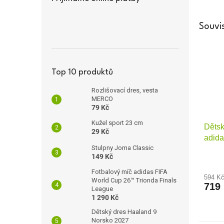
Souvis
Top 10 produktů
Rozlišovací dres, vesta
MERCO
79 Kč
Kužel sport 23 cm
Dětsk
29 Kč
adida
Stulpny Joma Classic
149 Kč
Fotbalový míč adidas FIFA
594 K
World Cup 26™ Trionda Finals
719
League
1 290 Kč
Dětský dres Haaland 9
Norsko 2027