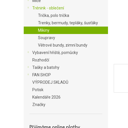
Míče
a
Trénink - oblečení
n
Trička, polo trička
e
Trenky, bermudy, tepláky, šusťáky
l
Mikiny
Soupravy
Větrové bundy, zimní bundy
Vybavení hřiště, pomůcky
Rozhodčí
Tašky a batohy
FAN SHOP
VÝPRODEJ SKLADŮ
Potisk
Kalendáře 2026
Značky
Přijímáme online platby