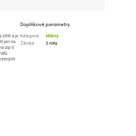
Doplňkové parametry
střih a je
Kategorie
:
Mikiny
t jen na
Záruka
:
2 roky
a zip ti
iálů.
mezených