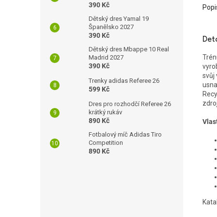
390 Kč
Popi
Dětský dres Yamal 19
Španělsko 2027
390 Kč
Det
Dětský dres Mbappe 10 Real
Trén
Madrid 2027
390 Kč
vyro
svůj
Trenky adidas Referee 26
usna
599 Kč
Recy
zdro
Dres pro rozhodčí Referee 26
krátký rukáv
890 Kč
Vlas
Fotbalový míč Adidas Tiro
Competition
890 Kč
Kata