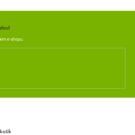
ndou!
šem e-shopu.
košík