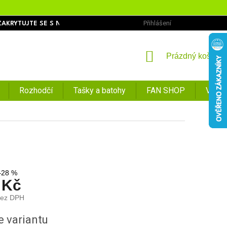
Přihlášení
ZAKRYTUJTE SE S NÁMI
OBCHODNÍ PODMÍNKY
PODMÍNKY O
NÁKUPNÍ
Prázdný košík
KOŠÍK
Rozhodčí
Tašky a batohy
FAN SHOP
VÝPR
–28 %
 Kč
bez DPH
e variantu