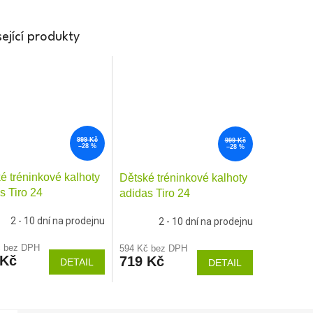
ející produkty
999 Kč
999 Kč
–28 %
–28 %
é tréninkové kalhoty
Dětské tréninkové kalhoty
s Tiro 24
adidas Tiro 24
2 - 10 dní na prodejnu
2 - 10 dní na prodejnu
č bez DPH
594 Kč bez DPH
 Kč
719 Kč
DETAIL
DETAIL