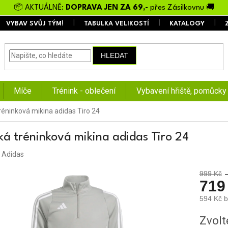
📦 AKTUÁLNĚ:
DOPRAVA JEN ZA 69,-
přes Zásilkovnu 🚚
VYBAV SVŮJ TÝM!
TABULKA VELIKOSTÍ
KATALOGY
HLEDAT
Míče
Trénink - oblečení
Vybavení hřiště, pomůcky
réninková mikina adidas Tiro 24
ká tréninková mikina adidas Tiro 24
:
Adidas
999 Kč
719
594 Kč 
Měrná
Zvolt
cena: