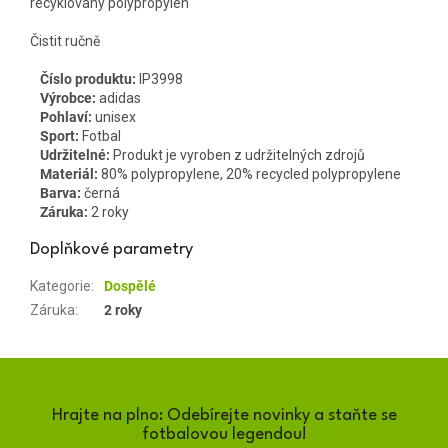
recyklovaný polypropylen
Čistit ručně
Číslo produktu:
IP3998
Výrobce:
adidas
Pohlaví:
unisex
Sport:
Fotbal
Udržitelné:
Produkt je vyroben z udržitelných zdrojů
Materiál:
80% polypropylene, 20% recycled polypropylene
Barva:
černá
Záruka:
2 roky
Doplňkové parametry
Kategorie
:
Dospělé
Záruka
:
2 roky
Hrajte na plno: Odebírejte novinky a staňte se
fotbalovou legendou!