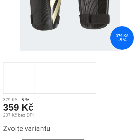
379 Kč
–5 %
379 Kč
–5 %
359 Kč
297 Kč bez DPH
Měrná
Zvolte variantu
cena: