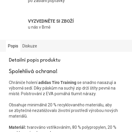
po zaslání poptávky
VYZVEDNĚTE SI ZBOŽÍ
u nás v Brně
Popis
Diskuze
Detailní popis produktu
Spolehlivá ochrana!
Chrániče holení
adidas Tiro Training
se snadno nasazují a
výborně sedí. Díky páskům na suchý zip drží štíty pevně na
místě. Polstrování z EVA pomáhá tlumit nárazy.
Obsahuje minimálně 20 % recyklovaného materiálu, aby
se zbytečně nezatěžovalo životní prostředí výrobou nových
materiálů.
Materiál:
tvarováno vstřikováním, 80 % polypropylen, 20 %