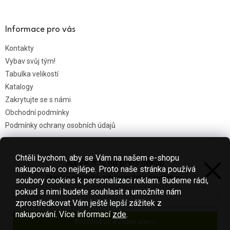
Informace pro vás
Kontakty
Vybav svůj tým!
Tabulka velikostí
Katalogy
Zakrytujte se s námi
Obchodní podmínky
Podmínky ochrany osobních údajů
Chtěli bychom, aby se Vám na našem e-shopu
SLEVA 5 % na první nákup
Nákupní košík
nakupovalo co nejlépe. Proto naše stránka používá
Stačí se přihlásit k odběru našeho newsletteru.
soubory cookies k personalizaci reklam. Budeme rádi,
0
KS /
0 KČ
pokud s nimi budete souhlasit a umožníte nám
zprostředkovat Vám ještě lepší zážitek z
nakupování.
Více informací
zde
.
Přihlásit se a získat slevu
Vytvořil Shoptet