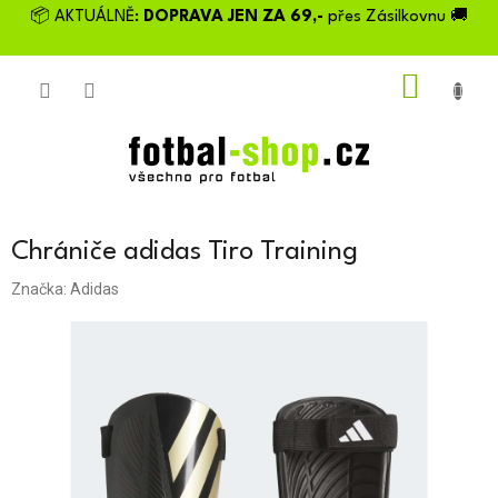
Přejít
📦 AKTUÁLNĚ:
DOPRAVA JEN ZA 69,-
přes Zásilkovnu 🚚
na
obsah
NÁKU
KOŠÍK
Chrániče adidas Tiro Training
Značka:
Adidas