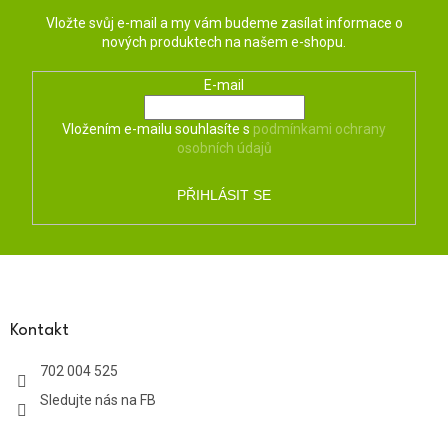
Vložte svůj e-mail a my vám budeme zasílat informace o
nových produktech na našem e-shopu.
E-mail
Vložením e-mailu souhlasíte s
podmínkami ochrany
osobních údajů
PŘIHLÁSIT SE
Z
á
p
a
Kontakt
t
702 004 525
í
Sledujte nás na FB