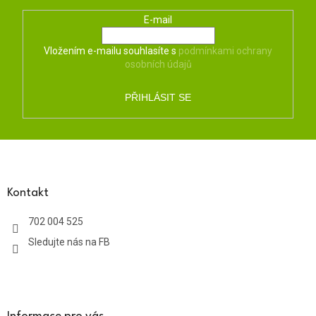
E-mail
Vložením e-mailu souhlasíte s
podmínkami ochrany
osobních údajů
PŘIHLÁSIT SE
Z
á
p
a
Kontakt
t
702 004 525
í
Sledujte nás na FB