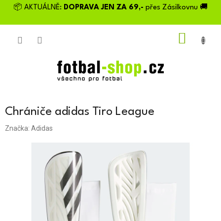
Přejít
📦 AKTUÁLNĚ:
DOPRAVA JEN ZA 69,-
přes Zásilkovnu 🚚
na
obsah
NÁKU
KOŠÍK
Chrániče adidas Tiro League
Značka:
Adidas