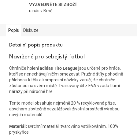
VYZVEDNĚTE SI ZBOŽÍ
u nás v Brně
Popis
Diskuze
Detailní popis produktu
Navržené pro sebejistý fotbal
Chrániče holení
adidas Tiro League
jsou určené pro hráče,
kteří se nenechávají ničím omezovat. Pružné štíty pohodlně
přilehnou k tělu a kompresní návleky zaručí, že chrániče
zůstanou na svém místě. Tvarovaný díl z EVA vzadu tlumí
nárazy při náročné hře.
Tento model obsahuje nejméně 20 % recyklované příze,
abychom zbytečně nezatěžovali životní prostředí výrobou
nových materiálů.
Materiál:
svrchní materiál: tvarováno vstřikováním, 100%
pryskyřice