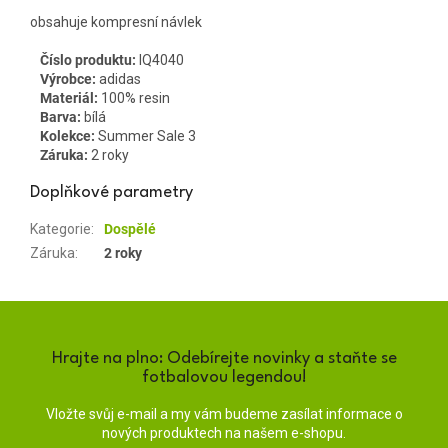
obsahuje kompresní návlek
Číslo produktu:
IQ4040
Výrobce:
adidas
Materiál:
100% resin
Barva:
bílá
Kolekce:
Summer Sale 3
Záruka:
2 roky
Doplňkové parametry
Kategorie
:
Dospělé
Záruka
:
2 roky
Hrajte na plno: Odebírejte novinky a staňte se
fotbalovou legendou!
Vložte svůj e-mail a my vám budeme zasílat informace o
nových produktech na našem e-shopu.