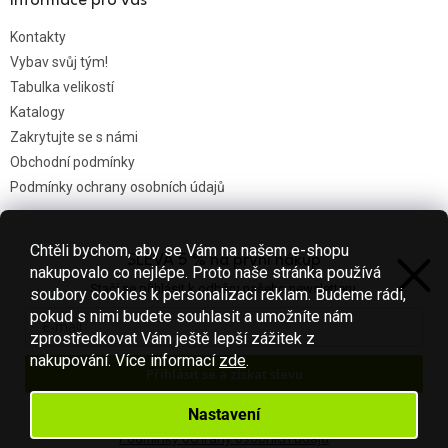
Informace pro vás
Kontakty
Vybav svůj tým!
Tabulka velikostí
Katalogy
Zakrytujte se s námi
Obchodní podmínky
Podmínky ochrany osobních údajů
Chtěli bychom, aby se Vám na našem e-shopu
SLEVA 5 % na první nákup
Nákupní košík
nakupovalo co nejlépe. Proto naše stránka používá
Stačí se přihlásit k odběru našeho newsletteru.
soubory cookies k personalizaci reklam. Budeme rádi,
0
KS /
0 KČ
pokud s nimi budete souhlasit a umožníte nám
zprostředkovat Vám ještě lepší zážitek z
nakupování.
Více informací
zde
.
Přihlásit se a získat slevu
Vytvořil Shoptet
Váš e-mail je u nás v bezpečí.
Nastavení
Podmínky ochrany osobních údajů
Copyright 2026
Fotbal-shop
. Všechna práva vyhrazena.
Upravit