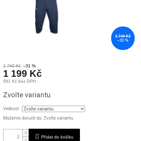
1 740 Kč
–31 %
1 740 Kč
–31 %
1 199 Kč
991 Kč bez DPH
Měrná
Zvolte variantu
cena:
Velikost
Můžeme doručit do:
Zvolte variantu
Přidat do košíku