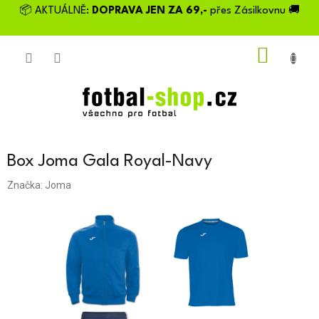
Přejít
📦 AKTUÁLNĚ:
DOPRAVA JEN ZA 69,-
přes Zásilkovnu 🚚
na
obsah
NÁKU
KOŠÍK
Box Joma Gala Royal-Navy
Značka:
Joma