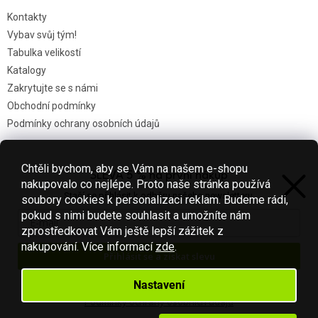
Kontakty
Vybav svůj tým!
Tabulka velikostí
Katalogy
Zakrytujte se s námi
Obchodní podmínky
Podmínky ochrany osobních údajů
Chtěli bychom, aby se Vám na našem e-shopu
SLEVA 5 % na první nákup
Nákupní košík
nakupovalo co nejlépe. Proto naše stránka používá
Stačí se přihlásit k odběru našeho newsletteru.
soubory cookies k personalizaci reklam. Budeme rádi,
0
KS /
0 KČ
pokud s nimi budete souhlasit a umožníte nám
zprostředkovat Vám ještě lepší zážitek z
nakupování.
Více informací
zde
.
Přihlásit se a získat slevu
Vytvořil Shoptet
Váš e-mail je u nás v bezpečí.
Nastavení
Podmínky ochrany osobních údajů
Copyright 2026
Fotbal-shop
. Všechna práva vyhrazena.
Upravit