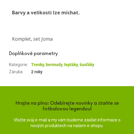
Barvy a velikosti lze míchat.
Komplet, set Joma
Doplňkové parametry
Kategorie
:
Trenky, bermudy, tepláky, šusťáky
Záruka
:
2 roky
Hrajte na plno: Odebírejte novinky a staňte se
fotbalovou legendou!
Vložte svůj e-mail a my vám budeme zasílat informace o
nových produktech na našem e-shopu.