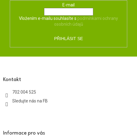
E-mail
Vložením e-mailu souhlasíte s
podmínkami ochrany
osobních údajů
PŘIHLÁSIT SE
Z
á
p
a
Kontakt
t
702 004 525
í
Sledujte nás na FB
Informace pro vás