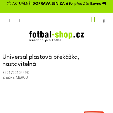
Přejít
📦 AKTUÁLNĚ:
DOPRAVA JEN ZA 69,-
přes Zásilkovnu 🚚
na
obsah
NÁKU
KOŠÍK
Universal plastová překážka,
nastavitelná
8591792104493
Značka:
MERCO