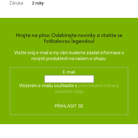
Záruka
:
2 roky
Hrajte na plno: Odebírejte novinky a staňte se
fotbalovou legendou!
Vložte svůj e-mail a my vám budeme zasílat informace o
nových produktech na našem e-shopu.
E-mail
Vložením e-mailu souhlasíte s
podmínkami ochrany
osobních údajů
PŘIHLÁSIT SE
Z
á