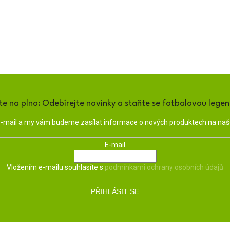
te na plno: Odebírejte novinky a staňte se fotbalovou lege
 e-mail a my vám budeme zasílat informace o nových produktech na na
E-mail
Vložením e-mailu souhlasíte s
podmínkami ochrany osobních údajů
PŘIHLÁSIT SE