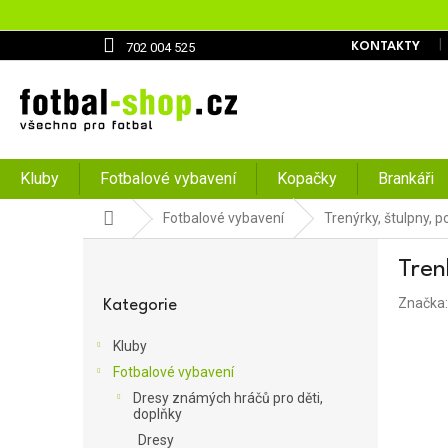
Přejít
na
obsah
702 004 525
KONTAKTY
Kluby
Fotbalové vybavení
Kopačky
Brankáři
Domů
Fotbalové vybavení
Trenýrky, štulpny, 
P
Tren
o
Přeskočit
s
Značka
kategorie
Kategorie
t
r
Kluby
a
Fotbalové vybavení
n
Dresy známých hráčů pro děti,
n
doplňky
í
Dresy
p