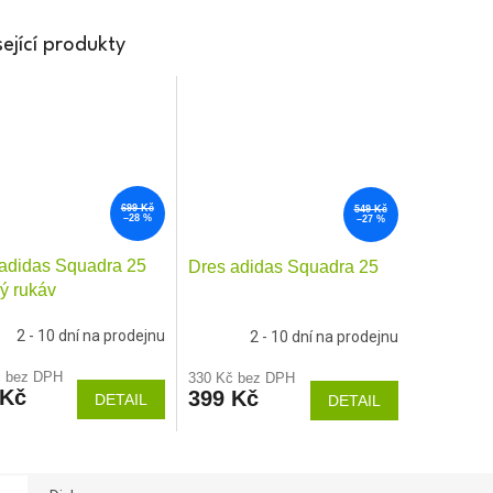
ející produkty
699 Kč
549 Kč
–28 %
–27 %
adidas Squadra 25
Dres adidas Squadra 25
ý rukáv
2 - 10 dní na prodejnu
2 - 10 dní na prodejnu
č bez DPH
330 Kč bez DPH
 Kč
399 Kč
DETAIL
DETAIL