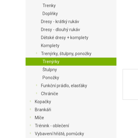
Trenky
a
n
Doplňky
e
Dresy - krátký rukáv
l
Dresy - dlouhý rukáv
Dětské dresy + komplety
Komplety
Trenýrky, štulpny, ponožky
Trenýrky
Štulpny
Ponožky
Funkční prádlo, elasťáky
Chrániče
Kopačky
Brankáři
Míče
Trénink - oblečení
Vybavení hřiště, pomůcky