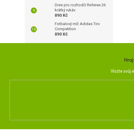
Dres pro rozhodčí Referee 26
krátký rukáv
890 Kč
Fotbalový míč Adidas Tiro
Competition
890 Kč
Hraj
Vložte svůj
Z