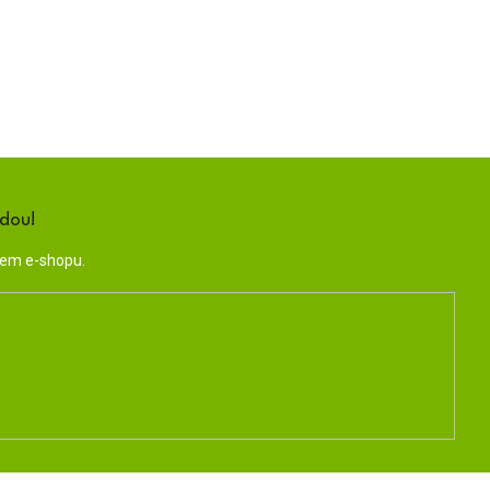
ndou!
šem e-shopu.