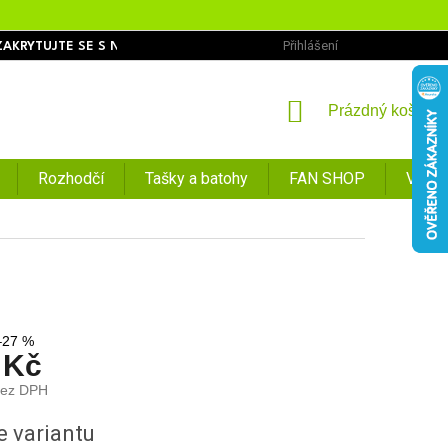
Přihlášení
ZAKRYTUJTE SE S NÁMI
OBCHODNÍ PODMÍNKY
PODMÍNKY O
NÁKUPNÍ
Prázdný košík
KOŠÍK
Rozhodčí
Tašky a batohy
FAN SHOP
VÝPR
–27 %
 Kč
bez DPH
e variantu