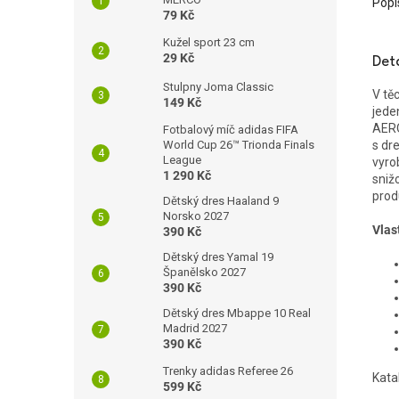
Popi
79 Kč
Kužel sport 23 cm
29 Kč
Det
Stulpny Joma Classic
V tě
149 Kč
jede
AERO
Fotbalový míč adidas FIFA
World Cup 26™ Trionda Finals
s dr
League
vyro
1 290 Kč
sniž
prod
Dětský dres Haaland 9
Norsko 2027
Vlas
390 Kč
Dětský dres Yamal 19
Španělsko 2027
390 Kč
Dětský dres Mbappe 10 Real
Madrid 2027
390 Kč
Trenky adidas Referee 26
Kata
599 Kč