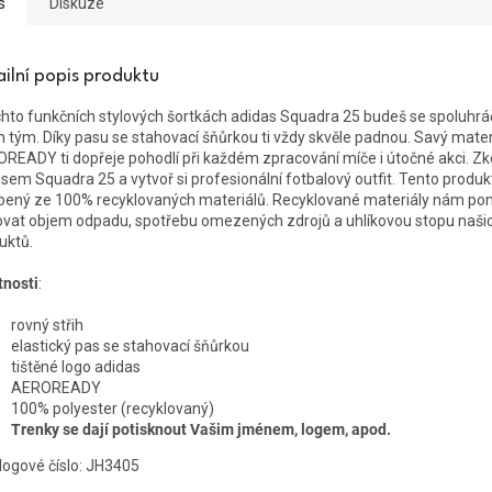
s
Diskuze
ailní popis produktu
chto funkčních stylových šortkách adidas Squadra 25 budeš se spoluhráči
n tým. Díky pasu se stahovací šňůrkou ti vždy skvěle padnou. Savý mater
READY ti dopřeje pohodlí při každém zpracování míče i útočné akci. Zk
esem Squadra 25 a vytvoř si profesionální fotbalový outfit. Tento produkt
bený ze 100% recyklovaných materiálů. Recyklované materiály nám po
ovat objem odpadu, spotřebu omezených zdrojů a uhlíkovou stopu naši
uktů.
tnosti
:
rovný střih
elastický pas se stahovací šňůrkou
tištěné logo adidas
AEROREADY
100% polyester (recyklovaný)
Trenky se dají potisknout Vašim jménem, logem, apod.
logové číslo:
JH3405