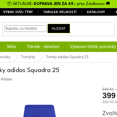
📦 AKTUÁLNĚ:
DOPRAVA JEN ZA 69,-
přes Zásilkovnu 🚚
VYBAV SVŮJ TÝM!
TABULKA VELIKOSTÍ
KATALOGY
HLEDAT
Míče
Trénink - oblečení
Vybavení hřiště, pomůcky
ponožky
Trenýrky
Trenky adidas Squadra 25
ky adidas Squadra 25
:
Adidas
549 Kč
399
330 Kč 
Měrná
Zvolt
cena: