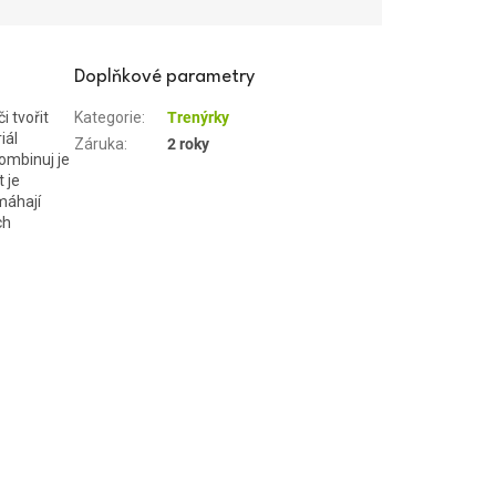
Doplňkové parametry
 tvořit
Kategorie
:
Trenýrky
iál
Záruka
:
2 roky
ombinuj je
 je
máhají
ch