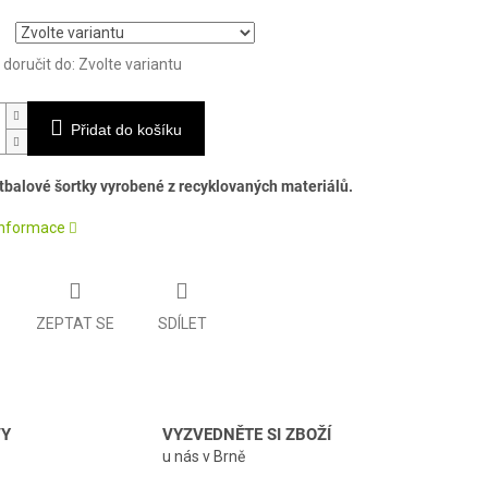
oručit do:
Zvolte variantu
Přidat do košíku
tbalové šortky vyrobené z recyklovaných materiálů.
 informace
ZEPTAT SE
SDÍLET
VY
VYZVEDNĚTE SI ZBOŽÍ
u nás v Brně