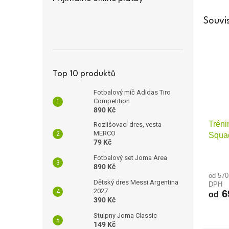
Souvis
Top 10 produktů
Fotbalový míč Adidas Tiro
Competition
890 Kč
Tréni
Rozlišovací dres, vesta
MERCO
Squa
79 Kč
Fotbalový set Joma Area
890 Kč
od 570
Dětský dres Messi Argentina
DPH
2027
6
od
390 Kč
Stulpny Joma Classic
149 Kč