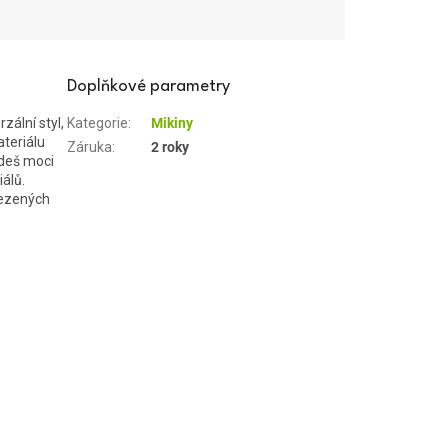
Doplňkové parametry
zální styl,
Kategorie
:
Mikiny
teriálu
Záruka
:
2 roky
deš moci
álů.
mezených