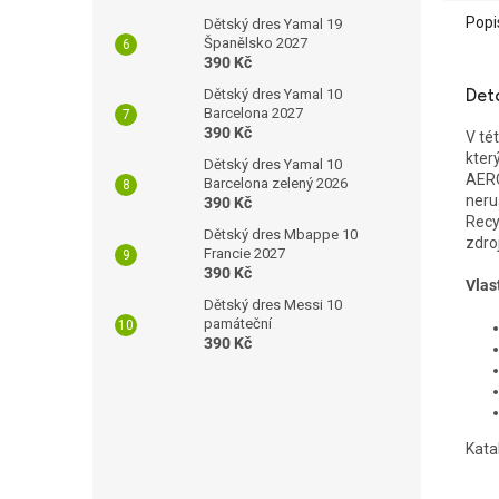
Popi
Dětský dres Yamal 19
Španělsko 2027
390 Kč
Dětský dres Yamal 10
Det
Barcelona 2027
390 Kč
V té
kter
Dětský dres Yamal 10
AERO
Barcelona zelený 2026
neru
390 Kč
Recy
Dětský dres Mbappe 10
zdro
Francie 2027
390 Kč
Vlas
Dětský dres Messi 10
památeční
390 Kč
Kata