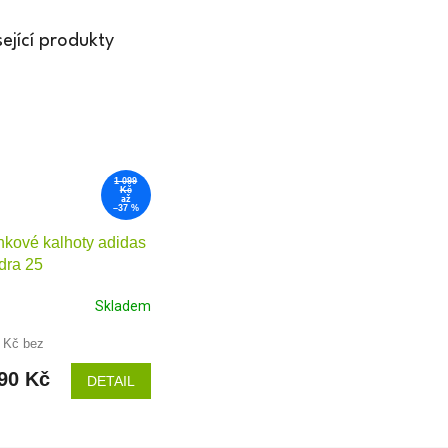
ející produkty
1 099
Kč
až
–37 %
nkové kalhoty adidas
dra 25
Skladem
 Kč bez
90 Kč
DETAIL