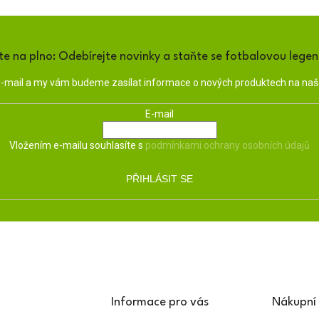
te na plno: Odebírejte novinky a staňte se fotbalovou lege
 e-mail a my vám budeme zasílat informace o nových produktech na na
E-mail
Vložením e-mailu souhlasíte s
podmínkami ochrany osobních údajů
PŘIHLÁSIT SE
Informace pro vás
Nákupní 