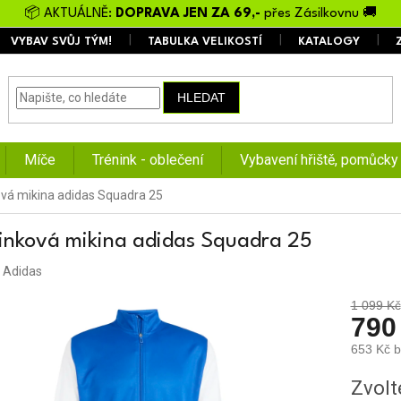
📦 AKTUÁLNĚ:
DOPRAVA JEN ZA 69,-
přes Zásilkovnu 🚚
VYBAV SVŮJ TÝM!
TABULKA VELIKOSTÍ
KATALOGY
HLEDAT
Míče
Trénink - oblečení
Vybavení hřiště, pomůcky
vá mikina adidas Squadra 25
inková mikina adidas Squadra 25
:
Adidas
1 099 Kč
790
653 Kč 
Měrná
Zvolt
cena: