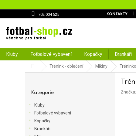
Přejít
na
obsah
702 004 525
KONTAKTY
Kluby
Fotbalové vybavení
Kopačky
Brankáři
Domů
Trénink - oblečení
Mikiny
Tréninko
P
Trén
o
Přeskočit
s
Značka
kategorie
Kategorie
t
r
Kluby
a
Fotbalové vybavení
n
Kopačky
n
í
Brankáři
p