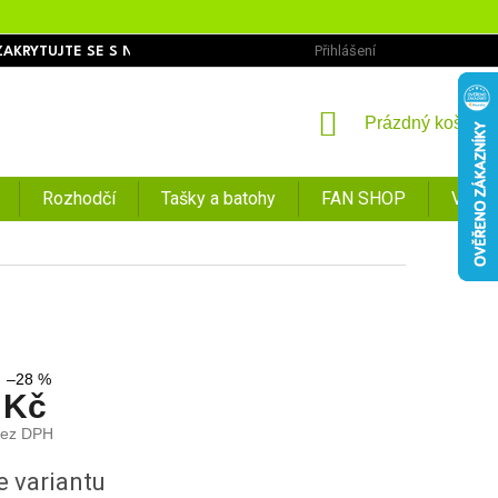
Přihlášení
ZAKRYTUJTE SE S NÁMI
OBCHODNÍ PODMÍNKY
PODMÍNKY O
NÁKUPNÍ
Prázdný košík
KOŠÍK
Rozhodčí
Tašky a batohy
FAN SHOP
VÝPR
–28 %
 Kč
bez DPH
e variantu