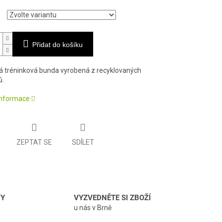
Přidat do košíku
á tréninková bunda vyrobená z recyklovaných
ů.
 informace
ZEPTAT SE
SDÍLET
VY
VYZVEDNĚTE SI ZBOŽÍ
u nás v Brně