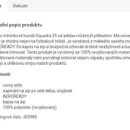
s
Diskuze
ailní popis produktu
to tréninkové bundě Squadra 25 od adidas můžeš jít příkladem. Má univer
ý je vhodný nejen na fotbalové hřiště. Je vyrobená z měkkého savého ma
READY. Do kapes na zip si bezpečně schováš drobné nezbytnosti a bu
šeně trénovat. Tento produkt je vyrobený ze 100% recyklovaných materi
klované materiály nám pomáhají snižovat objem odpadu, spotřebu o
jů a uhlíkovou stopu našich produktů.
tnosti
:
rovný střih
zapínání na zip po celé délce, stojáček
AEROREADY
kapsy na zip
100% polyester (recyklovaný)
logové číslo: JD2980