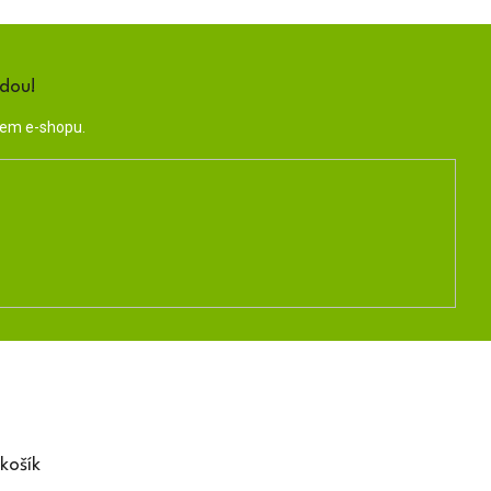
ndou!
šem e-shopu.
košík