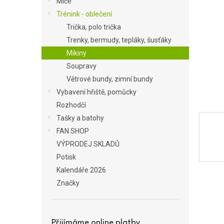
Míče
a
Trénink - oblečení
n
Trička, polo trička
e
Trenky, bermudy, tepláky, šusťáky
l
Mikiny
Soupravy
Větrové bundy, zimní bundy
Vybavení hřiště, pomůcky
Rozhodčí
Tašky a batohy
FAN SHOP
VÝPRODEJ SKLADŮ
Potisk
Kalendáře 2026
Značky
Přijímáme online platby