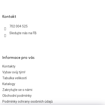
Z
á
p
a
Kontakt
t
702 004 525
í
Sledujte nás na FB
Informace pro vás
Kontakty
Vybav svůj tým!
Tabulka velikostí
Katalogy
Zakrytujte se s námi
Obchodní podmínky
Podmínky ochrany osobních údajů