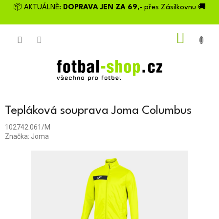
Přejít
📦 AKTUÁLNĚ:
DOPRAVA JEN ZA 69,-
přes Zásilkovnu 🚚
na
obsah
NÁKU
KOŠÍK
Tepláková souprava Joma Columbus
102742.061/M
Značka:
Joma