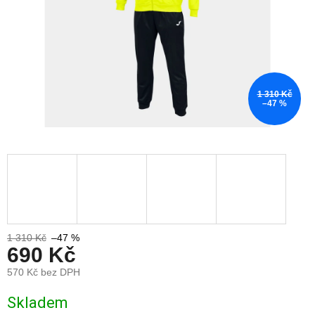
1 310 Kč
–47 %
1 310 Kč
–47 %
690 Kč
570 Kč bez DPH
Měrná
Skladem
cena: