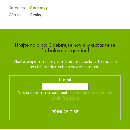
Kategorie
:
Soupravy
Záruka
:
2 roky
Hrajte na plno: Odebírejte novinky a staňte se
fotbalovou legendou!
Vložte svůj e-mail a my vám budeme zasílat informace o
nových produktech na našem e-shopu.
E-mail
Vložením e-mailu souhlasíte s
podmínkami ochrany
osobních údajů
PŘIHLÁSIT SE