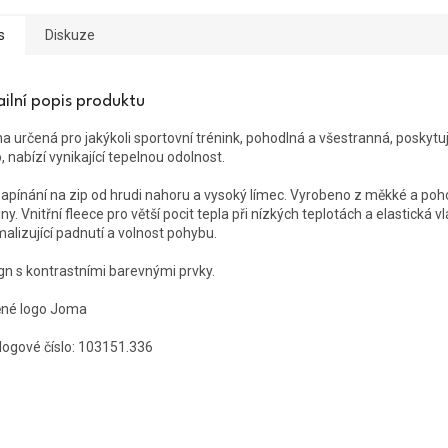
s
Diskuze
ailní popis produktu
na určená pro jakýkoli sportovní trénink, pohodlná a všestranná, poskytuj
, nabízí vynikající tepelnou odolnost.
apínání na zip od hrudi nahoru a vysoký límec. Vyrobeno z měkké a poh
ny. Vnitřní fleece pro větší pocit tepla při nízkých teplotách a elastická v
malizující padnutí a volnost pohybu.
gn s kontrastními barevnými prvky.
ěné logo Joma
logové číslo:
103151.336