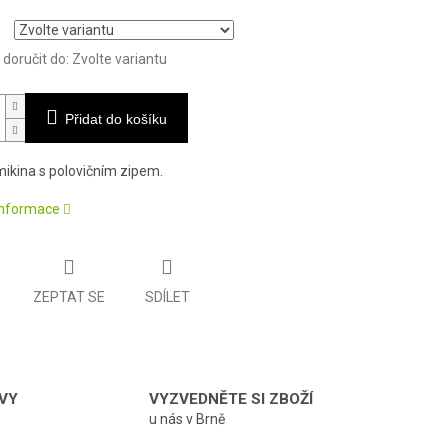
oručit do:
Zvolte variantu
Přidat do košíku
ikina s polovičním zipem.
 informace
ZEPTAT SE
SDÍLET
VY
VYZVEDNĚTE SI ZBOŽÍ
u nás v Brně