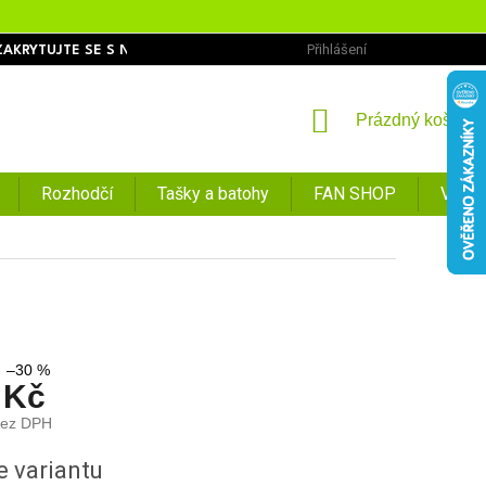
Přihlášení
ZAKRYTUJTE SE S NÁMI
OBCHODNÍ PODMÍNKY
PODMÍNKY O
NÁKUPNÍ
Prázdný košík
KOŠÍK
Rozhodčí
Tašky a batohy
FAN SHOP
VÝPR
–30 %
 Kč
bez DPH
e variantu