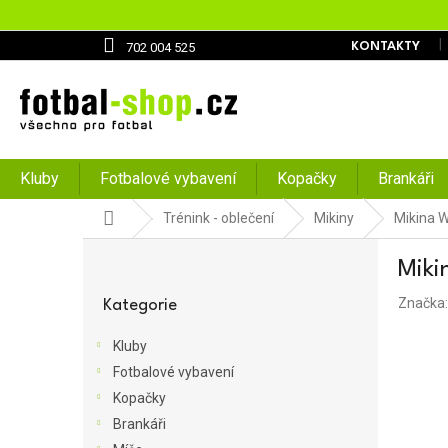
Přejít
na
obsah
702 004 525
KONTAKTY
Kluby
Fotbalové vybavení
Kopačky
Brankáři
Domů
Trénink - oblečení
Mikiny
Mikina W
P
Miki
o
Přeskočit
s
Značka
kategorie
Kategorie
t
r
Kluby
a
Fotbalové vybavení
n
Kopačky
n
í
Brankáři
p