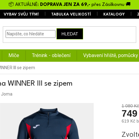
📦 AKTUÁLNĚ:
DOPRAVA JEN ZA 69,-
přes Zásilkovnu 🚚
VYBAV SVŮJ TÝM!
TABULKA VELIKOSTÍ
KATALOGY
HLEDAT
Míče
Trénink - oblečení
Vybavení hřiště, pomůcky
INNER III se zipem
na WINNER III se zipem
:
Joma
1 080 Kč
749
619 Kč 
Měrná
Zvolt
cena: