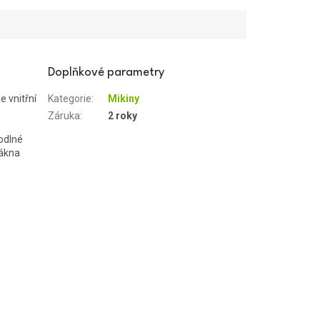
Doplňkové parametry
e vnitřní
Kategorie
:
Mikiny
Záruka
:
2 roky
odlné
lákna