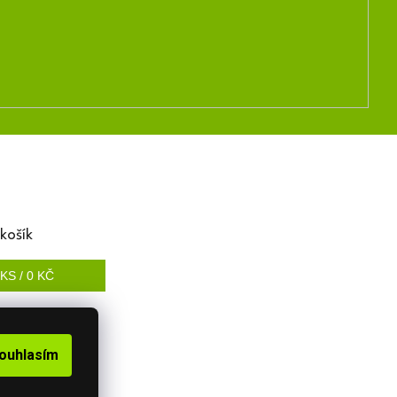
košík
KS /
0 KČ
ouhlasím