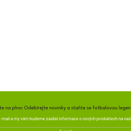
te na plno: Odebírejte novinky a staňte se fotbalovou lege
 e-mail a my vám budeme zasílat informace o nových produktech na na