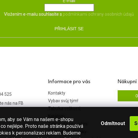
E-mail
Vložením e-mailu souhlasíte s
podmínkami ochrany osobních údajů
PŘIHLÁSIT SE
Informace pro vás
Nákupní 
Kontakty
04 525
0
Vybav svůj tým!
te nás na FB
Tabulka velikostí
Katalogy
hom, aby se Vám na našem e-shopu
Odmítnout
S
Zakrytujte se s námi
co nejlépe. Proto naše stránka používá
Obchodní podmínky
okies k personalizaci reklam. Budeme