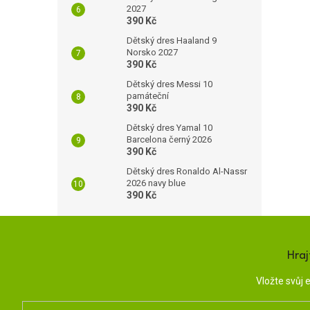
2027
390 Kč
Dětský dres Haaland 9
Norsko 2027
390 Kč
Dětský dres Messi 10
památeční
390 Kč
Dětský dres Yamal 10
Barcelona černý 2026
390 Kč
Dětský dres Ronaldo Al-Nassr
2026 navy blue
390 Kč
Hraj
Vložte svůj