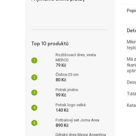
Popi
Det
Miki
Top 10 produktů
teplo
Rozlišovací dres, vesta
Má z
MERCO
tkani
79 Kč
opti
Číslice 25 cm
80 Kč
Desi
Potisk jméno
Tišt
99 Kč
Potisk logo velké
Kata
140 Kč
Fotbalový set Joma Area
890 Kč
Dětský dres Messi Argentina