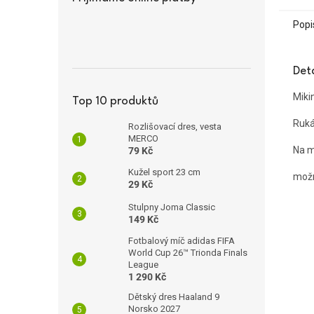
Popi
Det
Miki
Top 10 produktů
Ruká
Rozlišovací dres, vesta
MERCO
Na m
79 Kč
Kužel sport 23 cm
možn
29 Kč
Stulpny Joma Classic
149 Kč
Fotbalový míč adidas FIFA
World Cup 26™ Trionda Finals
League
1 290 Kč
Dětský dres Haaland 9
Norsko 2027