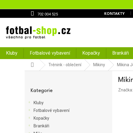
Přejít
na
obsah
702 004 525
KONTAKTY
Kluby
Fotbalové vybavení
Kopačky
Brankáři
Domů
Trénink - oblečení
Mikiny
Mikina 
P
Miki
o
Přeskočit
s
Značka
kategorie
Kategorie
t
r
Kluby
a
Fotbalové vybavení
n
Kopačky
n
í
Brankáři
p