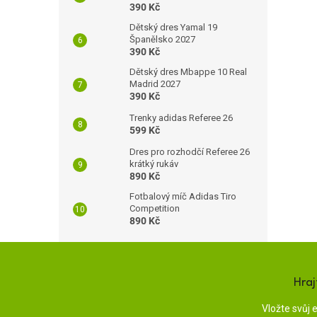
390 Kč
Dětský dres Yamal 19
Španělsko 2027
390 Kč
Dětský dres Mbappe 10 Real
Madrid 2027
390 Kč
Trenky adidas Referee 26
599 Kč
Dres pro rozhodčí Referee 26
krátký rukáv
890 Kč
Fotbalový míč Adidas Tiro
Competition
890 Kč
Hraj
Vložte svůj