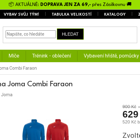
📦 AKTUÁLNĚ:
DOPRAVA JEN ZA 69,-
přes Zásilkovnu 🚚
VYBAV SVŮJ TÝM!
TABULKA VELIKOSTÍ
KATALOGY
HLEDAT
Míče
Trénink - oblečení
Vybavení hřiště, pomůcky
Joma Combi Faraon
na Joma Combi Faraon
:
Joma
900 Kč
629
520 Kč 
Měrná
Zvolt
cena: