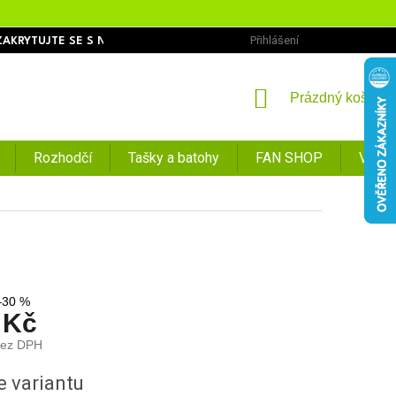
Přihlášení
ZAKRYTUJTE SE S NÁMI
OBCHODNÍ PODMÍNKY
PODMÍNKY O
NÁKUPNÍ
Prázdný košík
KOŠÍK
Rozhodčí
Tašky a batohy
FAN SHOP
VÝPR
–30 %
 Kč
bez DPH
e variantu