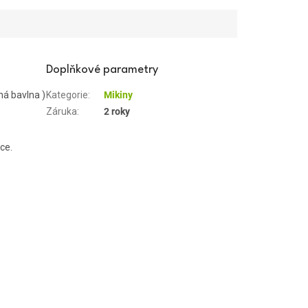
Doplňkové parametry
á bavlna )
Kategorie
:
Mikiny
Záruka
:
2 roky
ce.