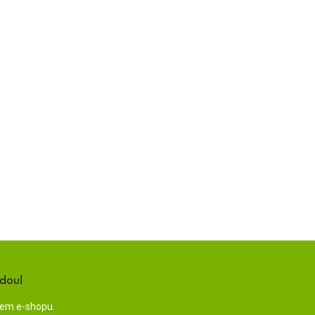
ndou!
šem e-shopu.