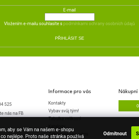
E-mail
Vložením e-mailu souhlasíte s
podmínkami ochrany osobních údajů
PŘIHLÁSIT SE
Informace pro vás
Nákupní 
Kontakty
04 525
0
Vybav svůj tým!
te nás na FB
Tabulka velikostí
Katalogy
hom, aby se Vám na našem e-shopu
Odmítnout
S
Zakrytujte se s námi
co nejlépe. Proto naše stránka používá