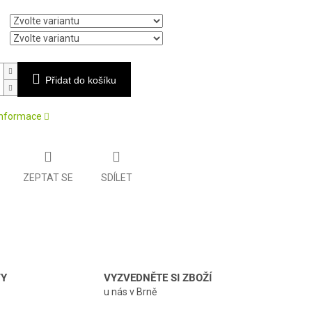
Přidat do košíku
 informace
ZEPTAT SE
SDÍLET
VY
VYZVEDNĚTE SI ZBOŽÍ
u nás v Brně