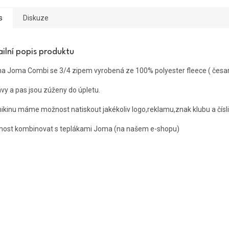
s
Diskuze
ailní popis produktu
na Joma Combi se 3/4 zipem vyrobená ze 100% polyester fleece ( česan
vy a pas jsou zúženy do úpletu.
ikinu máme možnost natiskout jakékoliv logo,reklamu,znak klubu a čísli
ost kombinovat s teplákami Joma (na našem e-shopu)