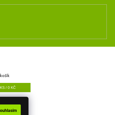
košík
KS /
0 KČ
ouhlasím