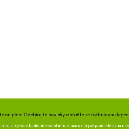
te na plno: Odebírejte novinky a staňte se fotbalovou lege
 e-mail a my vám budeme zasílat informace o nových produktech na na