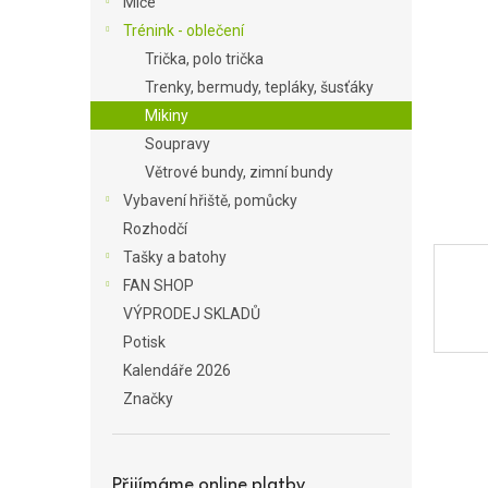
Míče
a
Trénink - oblečení
n
Trička, polo trička
e
Trenky, bermudy, tepláky, šusťáky
l
Mikiny
Soupravy
Větrové bundy, zimní bundy
Vybavení hřiště, pomůcky
Rozhodčí
Tašky a batohy
FAN SHOP
VÝPRODEJ SKLADŮ
Potisk
Kalendáře 2026
Značky
Přijímáme online platby