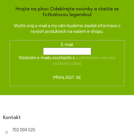
Hrajte na plno: Odebírejte novinky a staňte se
fotbalovou legendou!
Vložte svůj e-mail a my vám budeme zasílat informace o
nových produktech na našem e-shopu.
E-mail
Vložením e-mailu souhlasíte s
podmínkami ochrany
osobních údajů
PŘIHLÁSIT SE
Z
á
p
a
Kontakt
t
702 004 525
í