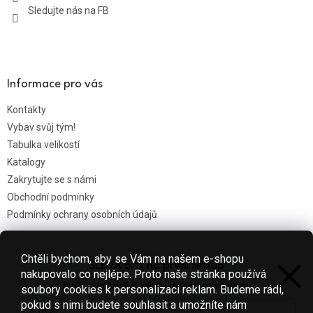
Sledujte nás na FB
Informace pro vás
Kontakty
Vybav svůj tým!
Tabulka velikostí
Katalogy
Zakrytujte se s námi
Obchodní podmínky
Podmínky ochrany osobních údajů
Chtěli bychom, aby se Vám na našem e-shopu
SLEVA 5 % na první nákup
Nákupní košík
nakupovalo co nejlépe. Proto naše stránka používá
Stačí se přihlásit k odběru našeho newsletteru.
soubory cookies k personalizaci reklam. Budeme rádi,
0
KS /
0 KČ
pokud s nimi budete souhlasit a umožníte nám