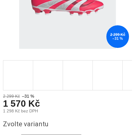
2 299 Kč
–31 %
2 299 Kč
–31 %
1 570 Kč
1 298 Kč bez DPH
Měrná
Zvolte variantu
cena: