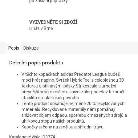
po zaslání poptávky
VYZVEDNĚTE SI ZBOŽÍ
u nás v Brně
Popis
Diskuze
Detailní popis produktu
V těchto kopačkách adidas Predator League budeš
moci hrát naplno. Svršek HybridFeel s celoplošnou 3D
texturou a přilnavými pásky Strikescale ti umožní
přesnější práci s míčem. Univerzální podešev ti zaručí
stabilitu na jakémkoli povrchu.
Tento produkt obsahuje nejméně 20 % recyklovaných
materiálů. Recyklované materiály nám pomáhají
snižovat objem odpadu, spotřebu omezených zdrojů a
uhlíkovou stopu našich produktů.
Kopačky určeny na umělou a přírodní trávu.
Katalogové číslo ID3774