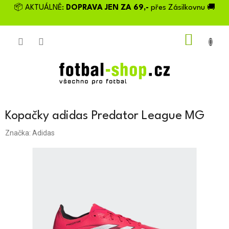
Přejít
📦 AKTUÁLNĚ:
DOPRAVA JEN ZA 69,-
přes Zásilkovnu 🚚
na
obsah
NÁKU
KOŠÍK
Kopačky adidas Predator League MG
Značka:
Adidas