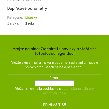
Doplňkové parametry
Kategorie
:
Lisovky
Záruka
:
2 roky
Hrajte na plno: Odebírejte novinky a staňte se
fotbalovou legendou!
Vložte svůj e-mail a my vám budeme zasílat informace o
nových produktech na našem e-shopu.
E-mail
Vložením e-mailu souhlasíte s
podmínkami ochrany
osobních údajů
PŘIHLÁSIT SE