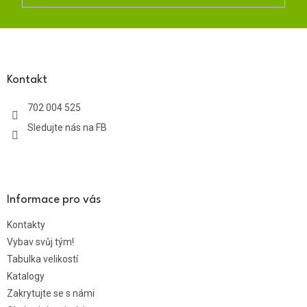
Z
á
p
a
Kontakt
t
702 004 525
í
Sledujte nás na FB
Informace pro vás
Kontakty
Vybav svůj tým!
Tabulka velikostí
Katalogy
Zakrytujte se s námi