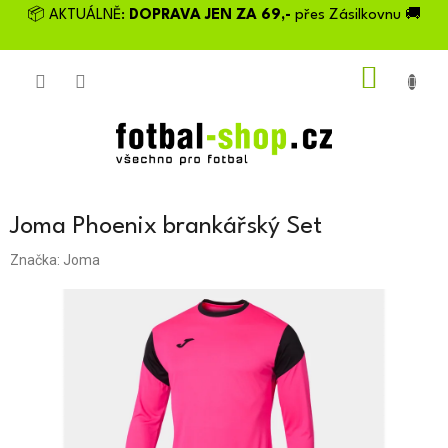
Přejít
📦 AKTUÁLNĚ:
DOPRAVA JEN ZA 69,-
přes Zásilkovnu 🚚
na
obsah
NÁKU
KOŠÍK
Joma Phoenix brankářský Set
Značka:
Joma