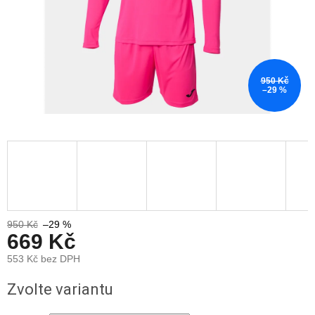
950 Kč
–29 %
950 Kč
–29 %
669 Kč
553 Kč bez DPH
Měrná
Zvolte variantu
cena: