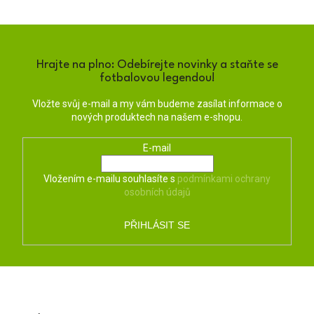
Hrajte na plno: Odebírejte novinky a staňte se
fotbalovou legendou!
Vložte svůj e-mail a my vám budeme zasílat informace o
nových produktech na našem e-shopu.
E-mail
Vložením e-mailu souhlasíte s
podmínkami ochrany
osobních údajů
PŘIHLÁSIT SE
Z
á
p