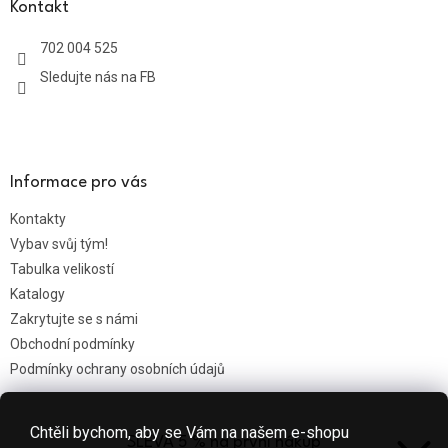
a
Kontakt
t
702 004 525
í
Sledujte nás na FB
Informace pro vás
Kontakty
Vybav svůj tým!
Tabulka velikostí
Katalogy
Zakrytujte se s námi
Obchodní podmínky
Podmínky ochrany osobních údajů
Chtěli bychom, aby se Vám na našem e-shopu
SLEVA 5 % na první nákup
Nákupní košík