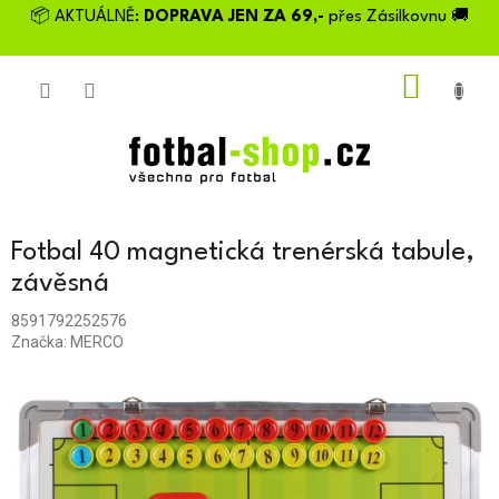
Přejít
📦 AKTUÁLNĚ:
DOPRAVA JEN ZA 69,-
přes Zásilkovnu 🚚
na
obsah
NÁKU
KOŠÍK
Fotbal 40 magnetická trenérská tabule,
závěsná
8591792252576
Značka:
MERCO