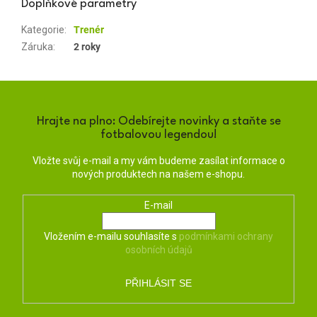
Doplňkové parametry
Kategorie
:
Trenér
Záruka
:
2 roky
Hrajte na plno: Odebírejte novinky a staňte se
fotbalovou legendou!
Vložte svůj e-mail a my vám budeme zasílat informace o
nových produktech na našem e-shopu.
E-mail
Vložením e-mailu souhlasíte s
podmínkami ochrany
osobních údajů
PŘIHLÁSIT SE