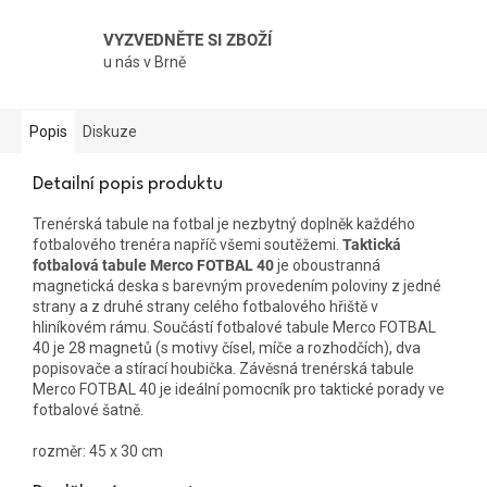
VYZVEDNĚTE SI ZBOŽÍ
u nás v Brně
Popis
Diskuze
Detailní popis produktu
Trenérská tabule na fotbal je nezbytný doplněk každého
fotbalového trenéra napříč všemi soutěžemi.
Taktická
fotbalová tabule Merco FOTBAL 40
je oboustranná
magnetická deska s barevným provedením poloviny z jedné
strany a z druhé strany celého fotbalového hřiště v
hliníkovém rámu. Součástí fotbalové tabule Merco FOTBAL
40 je 28 magnetů (s motivy čísel, míče a rozhodčích), dva
popisovače a stírací houbička. Závěsná trenérská tabule
Merco FOTBAL 40 je ideální pomocník pro taktické porady ve
fotbalové šatně.
rozměr: 45 x 30 cm