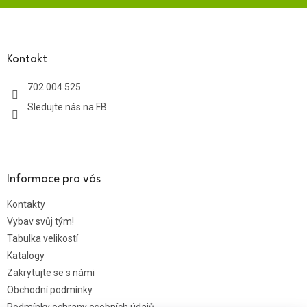
Z
á
p
a
Kontakt
t
702 004 525
í
Sledujte nás na FB
Informace pro vás
Kontakty
Vybav svůj tým!
Tabulka velikostí
Katalogy
Zakrytujte se s námi
Obchodní podmínky