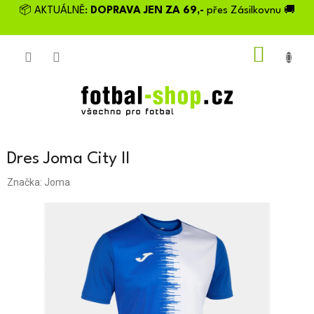
Přejít
📦 AKTUÁLNĚ:
DOPRAVA JEN ZA 69,-
přes Zásilkovnu 🚚
na
obsah
NÁKU
KOŠÍK
Dres Joma City II
Značka:
Joma