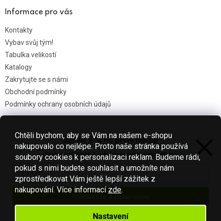
Informace pro vás
Kontakty
Vybav svůj tým!
Tabulka velikostí
Katalogy
Zakrytujte se s námi
Obchodní podmínky
Podmínky ochrany osobních údajů
Chtěli bychom, aby se Vám na našem e-shopu
SLEVA 5 % na první nákup
Nákupní košík
nakupovalo co nejlépe. Proto naše stránka používá
Stačí se přihlásit k odběru našeho newsletteru.
soubory cookies k personalizaci reklam. Budeme rádi,
0
KS /
0 KČ
pokud s nimi budete souhlasit a umožníte nám
zprostředkovat Vám ještě lepší zážitek z
nakupování.
Více informací
zde
.
Přihlásit se a získat slevu
Vytvořil Shoptet
Váš e-mail je u nás v bezpečí.
Nastavení