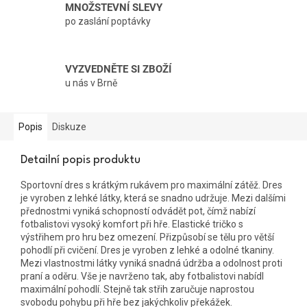
MNOŽSTEVNÍ SLEVY
po zaslání poptávky
VYZVEDNĚTE SI ZBOŽÍ
u nás v Brně
Popis
Diskuze
Detailní popis produktu
Sportovní dres s krátkým rukávem pro maximální zátěž. Dres
je vyroben z lehké látky, která se snadno udržuje. Mezi dalšími
přednostmi vyniká schopností odvádět pot, čímž nabízí
fotbalistovi vysoký komfort při hře. Elastické tričko s
výstřihem pro hru bez omezení. Přizpůsobí se tělu pro větší
pohodlí při cvičení. Dres je vyroben z lehké a odolné tkaniny.
Mezi vlastnostmi látky vyniká snadná údržba a odolnost proti
praní a oděru. Vše je navrženo tak, aby fotbalistovi nabídl
maximální pohodlí. Stejně tak střih zaručuje naprostou
svobodu pohybu při hře bez jakýchkoliv překážek.