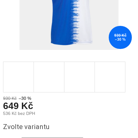
930 Kč
–30 %
930 Kč
–30 %
649 Kč
536 Kč bez DPH
Měrná
Zvolte variantu
cena: