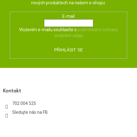
nových produktech na našem e-shopu.
E-mail
Vložením e-mailu souhlasíte s
podmínkami ochrany
osobních údajů
PŘIHLÁSIT SE
Z
á
p
a
Kontakt
t
702 004 525
í
Sledujte nás na FB