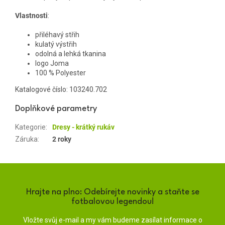
Vlastnosti
:
přiléhavý střih
kulatý výstřih
odolná a lehká tkanina
logo Joma
100 % Polyester
Katalogové číslo: 103240.702
Doplňkové parametry
Kategorie
:
Dresy - krátký rukáv
Záruka
:
2 roky
Hrajte na plno: Odebírejte novinky a staňte se
fotbalovou legendou!
Vložte svůj e-mail a my vám budeme zasílat informace o