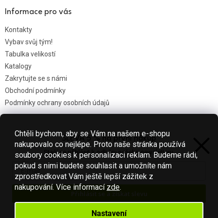
Informace pro vás
Kontakty
Vybav svůj tým!
Tabulka velikostí
Katalogy
Zakrytujte se s námi
Obchodní podmínky
Podmínky ochrany osobních údajů
Chtěli bychom, aby se Vám na našem e-shopu
SLEVA 5 % na první nákup
Nákupní košík
nakupovalo co nejlépe. Proto naše stránka používá
Stačí se přihlásit k odběru našeho newsletteru.
soubory cookies k personalizaci reklam. Budeme rádi,
0
KS /
0 KČ
pokud s nimi budete souhlasit a umožníte nám
zprostředkovat Vám ještě lepší zážitek z
nakupování.
Více informací
zde
.
Přihlásit se a získat slevu
Vytvořil Shoptet
Váš e-mail je u nás v bezpečí.
Nastavení