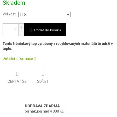
Skladem
cena:
Velikost
Přidat do košíku
Tento tréninkový top vyrobený z recyklovaných materiálů tě udrží v
teple.
Detailní informace
ZEPTAT SE
SDÍLET
DOPRAVA ZDARMA
při nákupu nad 4 000 Kč