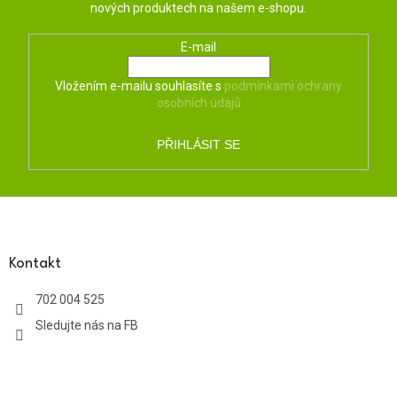
nových produktech na našem e-shopu.
E-mail
Vložením e-mailu souhlasíte s
podmínkami ochrany
osobních údajů
PŘIHLÁSIT SE
Z
á
p
a
Kontakt
t
702 004 525
í
Sledujte nás na FB