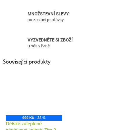
MNOŽSTEVNÍ SLEVY
po zaslání poptávky
VYZVEDNĚTE SI ZBOŽÍ
u nás v Brně
Související produkty
999 Kč
–28 %
Dětské zateplené