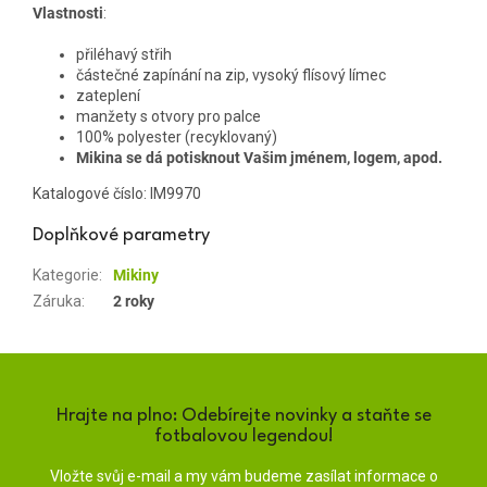
Vlastnosti
:
přiléhavý střih
částečné zapínání na zip, vysoký flísový límec
zateplení
manžety s otvory pro palce
100% polyester (recyklovaný)
Mikina se dá potisknout Vašim jménem, logem, apod.
Katalogové číslo: IM9970
Doplňkové parametry
Kategorie
:
Mikiny
Záruka
:
2 roky
Hrajte na plno: Odebírejte novinky a staňte se
fotbalovou legendou!
Vložte svůj e-mail a my vám budeme zasílat informace o