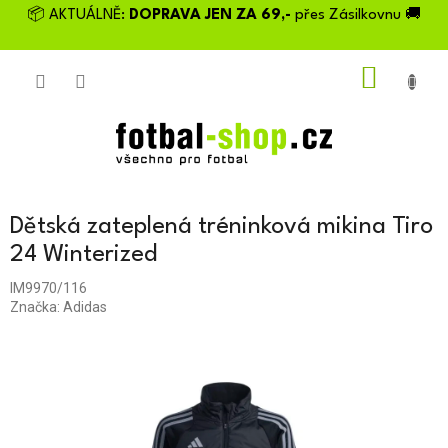
Přejít
📦 AKTUÁLNĚ:
DOPRAVA JEN ZA 69,-
přes Zásilkovnu 🚚
na
obsah
NÁKU
KOŠÍK
Dětská zateplená tréninková mikina Tiro
24 Winterized
IM9970/116
Značka:
Adidas