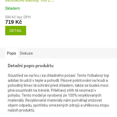
tréninkové kalhoty Tiro 24
Winterized
Skladem
594 Kč bez DPH
719 Kč
DETAIL
Popis
Diskuze
Detailní popis produktu
Soustřeď se na hru i za chladného počasí. Tento fotbalový top
adidas tě udrží v teple a pohodlí. Flísové polstrování na hrudi a
pohodlný límec tě ochrání před chladem, takže se budeš moci
plně soustředit na trénink. Přiléhavý střih tě neomezí v
pohybu. Tento model je vyrobený ze 100% recyklovaných
materiálů. Recyklované materiály nám pomáhají snižovat
objem odpadu, spotřebu omezených zdrojů a uhlíkovou stopu
našich produktů.