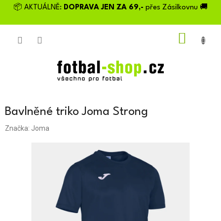
Přejít
📦 AKTUÁLNĚ:
DOPRAVA JEN ZA 69,-
přes Zásilkovnu 🚚
na
obsah
NÁKU
KOŠÍK
Bavlněné triko Joma Strong
Značka:
Joma