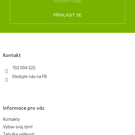
osobních údajů
PŘIHLÁSIT SE
Z
á
p
a
Kontakt
t
702 004 525
í
Sledujte nás na FB
Informace pro vás
Kontakty
Vybav svůj tým!
Tabulka velikostí