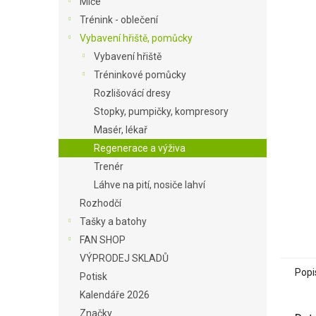
Míče
a
Trénink - oblečení
n
Vybavení hřiště, pomůcky
e
Vybavení hřiště
l
Tréninkové pomůcky
Rozlišovácí dresy
Stopky, pumpičky, kompresory
Masér, lékař
Regenerace a výživa
Trenér
Láhve na pití, nosiče lahví
Rozhodčí
Tašky a batohy
FAN SHOP
VÝPRODEJ SKLADŮ
Popi
Potisk
Kalendáře 2026
Značky