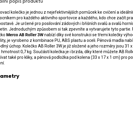
ailní popis produktu
lovací kolečko je jednou z nejefektivnějších pomůcek ke cvičení a ideáln
cníkem pro každého aktivního sportovce a každého, kdo chce začít pr
postavě. Je určené pro posilování zádových i břišních svalů a svalů horní
etin. Jednoduchým způsobem si tak zpevníte a vytvarujete tyto partie. 
čko
Merco AB Roller 3W
nabízí díky své konstrukci se třemi kolečky výho
ility, je vyrobeno z kombinace PU, ABS plastu a oceli. Pěnová madla nabí
dlný úchop. Kolečko AB Roller 3W je již složené a jeho rozměry jsou 31 x
 hmotnost 0,7 kg. Součástí kolečka je i brzda, díky které můžete AB Rol
ívat také pro kliky, a pěnová podložka pod kolena (33 x 17 x 1 cm) pro po
ní.
rametry