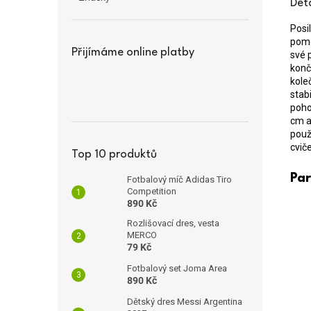
Det
Posi
pomo
Přijímáme online platby
své 
konč
kole
stab
poho
cm a
použ
cviče
Top 10 produktů
Pa
Fotbalový míč Adidas Tiro
Competition
890 Kč
Rozlišovací dres, vesta
MERCO
79 Kč
Fotbalový set Joma Area
890 Kč
Dětský dres Messi Argentina