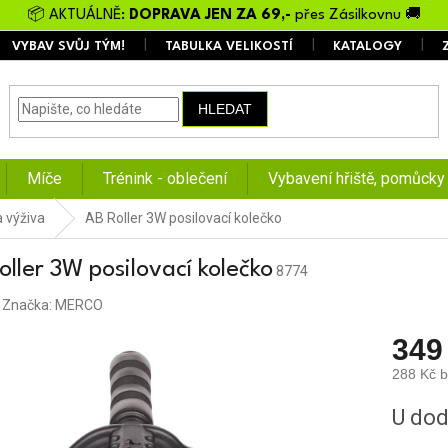
📦 AKTUÁLNĚ:
DOPRAVA JEN ZA 69,-
přes Zásilkovnu 🚚
VYBAV SVŮJ TÝM!
TABULKA VELIKOSTÍ
KATALOGY
HLEDAT
Míče
Trénink - oblečení
Vybavení hřiště, pomůcky
 výživa
AB Roller 3W posilovací kolečko
oller 3W posilovací kolečko
8774
Značka:
MERCO
349
288 Kč 
Měrná
U dod
cena: