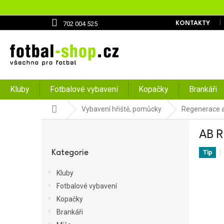
Přejít
na
obsah
702 004 525
KONTAKTY
Kluby
Fotbalové vybavení
Kopačky
Brankáři
Domů
Vybavení hřiště, pomůcky
Regenerace a
P
AB R
o
Přeskočit
s
kategorie
Kategorie
Tip
t
r
Kluby
a
Fotbalové vybavení
n
Kopačky
n
í
Brankáři
p