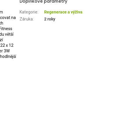
Doplňkové parametry
ím
Kategorie
:
Regenerace a výživa
acovat na
Záruka
:
2 roky
ch
Fitness
du větší
zí
 22 x 12
ler 3W
hodlnější