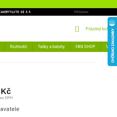
Přihlášení
ZAKRYTUJTE SE S NÁMI
OBCHODNÍ PODMÍNKY
PODMÍNKY O
NÁKUPNÍ
Prázdný košík
KOŠÍK
Rozhodčí
Tašky a batohy
FAN SHOP
VÝPR
 Kč
bez DPH
avatele