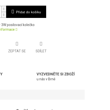
Přidat do košíku
r 3W posilovací kolečko
 informace
ZEPTAT SE
SDÍLET
VY
VYZVEDNĚTE SI ZBOŽÍ
u nás v Brně