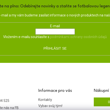
te na plno: Odebírejte novinky a staňte se fotbalovou lege
 e-mail a my vám budeme zasílat informace o nových produktech na na
E-mail
Vložením e-mailu souhlasíte s
podmínkami ochrany osobních údajů
PŘIHLÁSIT SE
Informace pro vás
Nákupní 
Kontakty
04 525
0
Vybav svůj tým!
te nás na FB