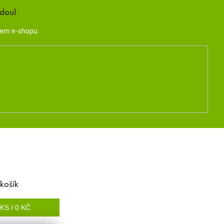
ndou!
šem e-shopu.
košík
KS /
0 KČ